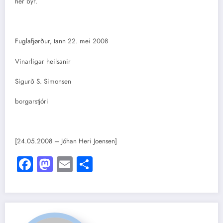
her býr.
Fuglafjørður, tann 22. mei 2008
Vinarligar heilsanir
Sigurð S. Simonsen
borgarstjóri
[24.05.2008 – Jóhan Heri Joensen]
Facebook
Mastodon
Email
Share