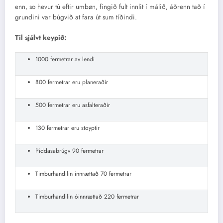
enn, so hevur tú eftir umbøn, fingið fult innlit í málið, áðrenn tað í
grundini var búgvið at fara út sum tíðindi.
Til sjálvt keypið:
1000 fermetrar av lendi
800 fermetrar eru planeraðir
500 fermetrar eru asfalteraðir
130 fermetrar eru stoyptir
Piddasabrúgv 90 fermetrar
Timburhandilin innrættað 70 fermetrar
Timburhandilin óinnrættað 220 fermetrar