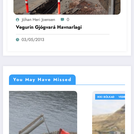
Jóhan Heri Joensen
0
Vegurin Gjógvará Havnarlagi
03/05/2013
You May Have Missed
IKKI BÓLKAÐ
VEÐRIÐ