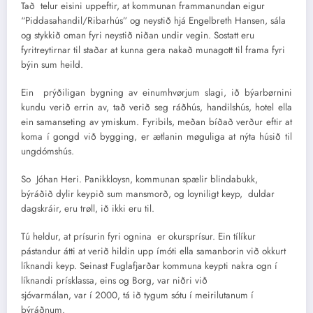
Tað telur eisini uppeftir, at kommunan frammanundan eigur
“Piddasahandil/Ribarhús” og neystið hjá Engelbreth Hansen, sála
og stykkið oman fyri neystið niðan undir vegin. Sostatt eru
fyritreytirnar til staðar at kunna gera nakað munagott til frama fyri
býin sum heild.
Ein prýðiligan bygning av einumhvørjum slagi, ið býarbørnini
kundu verið errin av, tað verið seg ráðhús, handilshús, hotel ella
ein samanseting av ymiskum. Fyribils, meðan bíðað verður eftir at
koma í gongd við bygging, er ætlanin møguliga at nýta húsið til
ungdómshús.
So Jóhan Heri. Panikkloysn, kommunan spælir blindabukk,
býráðið dylir keypið sum mansmorð, og loyniligt keyp, duldar
dagskráir, eru trøll, ið ikki eru til.
Tú heldur, at prísurin fyri ognina er okursprísur. Ein tílíkur
pástandur átti at verið hildin upp ímóti ella samanborin við okkurt
líknandi keyp. Seinast Fuglafjarðar kommuna keypti nakra ogn í
líknandi prísklassa, eins og Borg, var niðri við
sjóvarmálan, var í 2000, tá ið tygum sótu í meirilutanum í
býráðnum.