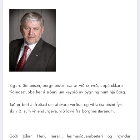
Sigurd Simonsen, borgmeistari svarar við skrivið, uppá okkara
týðindastubba her á síðuni um keypið av bygninginum hjá Borg.
Tað er bert at frøðast um at svara verður, og vit takka eisini fyri
skrivið, sum vit endurgeva, við loyvi frá borgmeistaranum.
Góði Jóhan Heri, lærari, heimasíðuambætari og royndur