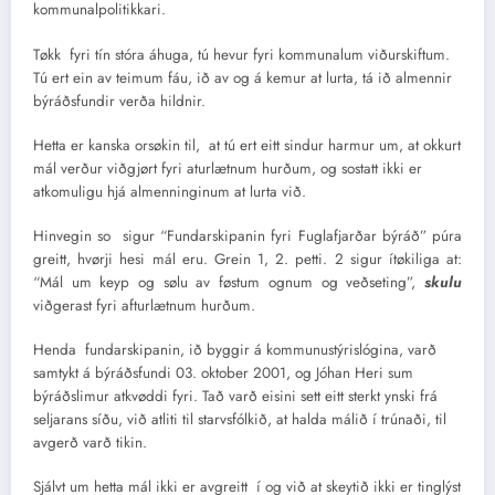
kommunalpolitikkari.
Tøkk fyri tín stóra áhuga, tú hevur fyri kommunalum viðurskiftum.
Tú ert ein av teimum fáu, ið av og á kemur at lurta, tá ið almennir
býráðsfundir verða hildnir.
Hetta er kanska orsøkin til, at tú ert eitt sindur harmur um, at okkurt
mál verður viðgjørt fyri aturlætnum hurðum, og sostatt ikki er
atkomuligu hjá almenninginum at lurta við.
Hinvegin so sigur “Fundarskipanin fyri Fuglafjarðar býráð” púra
greitt, hvørji hesi mál eru. Grein 1, 2. petti. 2 sigur ítøkiliga at:
“Mál um keyp og sølu av føstum ognum og veðseting”,
skulu
viðgerast fyri afturlætnum hurðum.
Henda fundarskipanin, ið byggir á kommunustýrislógina, varð
samtykt á býráðsfundi 03. oktober 2001, og Jóhan Heri sum
býráðslimur atkvøddi fyri. Tað varð eisini sett eitt sterkt ynski frá
seljarans síðu, við atliti til starvsfólkið, at halda málið í trúnaði, til
avgerð varð tikin.
Sjálvt um hetta mál ikki er avgreitt í og við at skeytið ikki er tinglýst