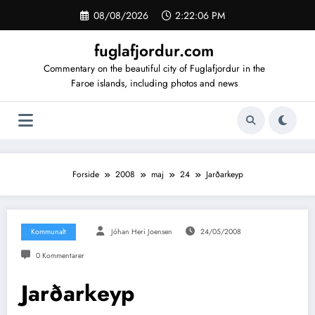
Videre
08/08/2026
2:22:07 PM
til
indhold
fuglafjordur.com
Commentary on the beautiful city of Fuglafjordur in the
Faroe islands, including photos and news
Forside
2008
maj
24
Jarðarkeyp
Kommunalt
Jóhan Heri Joensen
24/05/2008
0 Kommentarer
Jarðarkeyp