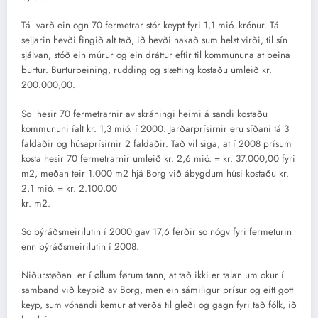
Tá varð ein ogn 70 fermetrar stór keypt fyri 1,1 mió. krónur. Tá
seljarin hevði fingið alt tað, ið hevði nakað sum helst virði, til sín
sjálvan, stóð ein múrur og ein dráttur eftir til kommununa at beina
burtur. Burturbeining, rudding og slætting kostaðu umleið kr.
200.000,00.
So hesir 70 fermetrarnir av skráningi heimi á sandi kostaðu
kommununi íalt kr. 1,3 mió. í 2000. Jarðarprísirnir eru síðani tá 3
faldaðir og húsaprísirnir 2 faldaðir. Tað vil siga, at í 2008 prísum
kosta hesir 70 fermetrarnir umleið kr. 2,6 mió. = kr. 37.000,00 fyri
m2, meðan teir 1.000 m2 hjá Borg við ábygdum húsi kostaðu kr.
2,1 mió. = kr. 2.100,00
kr. m2.
So býráðsmeirilutin í 2000 gav 17,6 ferðir so nógv fyri fermeturin
enn býráðsmeirilutin í 2008.
Niðurstøðan er í øllum førum tann, at tað ikki er talan um okur í
samband við keypið av Borg, men ein sámiligur prísur og eitt gott
keyp, sum vónandi kemur at verða til gleði og gagn fyri tað fólk, ið