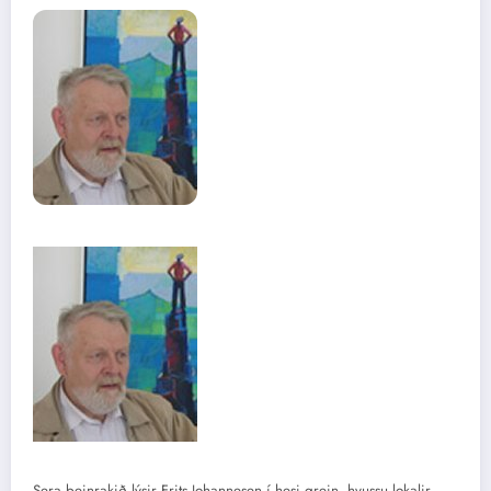
Sera beinrakið lýsir Frits Johannesen í hesi grein, hvussu lokalir