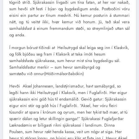
tógvið stríð. Sjúkrakassin lívgaði um tína fatan, at her var nakað,
sum hevði sítt festi í býar- og bygdasligum anda. Postboðini vóru
eisini ein partur av tínum medviti. Nú kemur posturin á stummari
nátt, og tú veitst ikki, hvør kemur við honum. Jú, tað skal vera
samhaldsfast á einum fremmandum støði, so streymlinjað uttan sál
og anda.
Í morgun bórust tíðindi at Heilsutrygd skal leiga seg inn í Klaskvík,
og fólk bjóðau seg fram í Klaksvík at taka ímóti hesum
samhaldsfasta sjúkrakassa, sum hevur mist sína bygdasligu sál.
Samhaldsfastur merkir – sum hevur samábyrgd og
samstøðu við onnur(Móðirmálsorðabókin)
Hevði Aksel Johannesen, landstýrismaður, havt samábyrgd, so
legði hann ikki Heilsutrygd í Klaksvík, men í Fuglafirði. Her eigur
sjúkrakassin eini góð hús til endamálið. Gevið gatur: Sjúkrakassin
eigur eini stór og góð hús í Fuglafirði. “Aksel, her vóru fleiri
túsundir at spara í krónum og oyrum, men her tykist tað mær, at tú
spærir dálan og letur skillingin ganga!” Sjúkrakassi Fuglafjarðar
Læknadømis er bíligasti rikni sjúkrakassi í landinum. Dinna
Poulsen, sum hevur røkt henda kassa, veit um nógv at siga. Her
hevur tú stjóran longu, og húsini eru klár at flyta inn í. Hevur Aksel