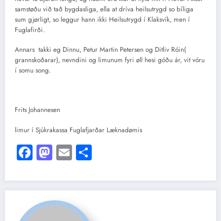
samstøðu við tað bygdasliga, ella at dríva heilsutrygd so bíliga
sum gjørligt, so leggur hann ikki Heilsutrygd í Klaksvík, men í
Fuglafirði.
Annars takki eg Dinnu, Petur Martin Petersen og Ditliv Róin(
grannskoðarar), nevndini og limunum fyri øll hesi góðu ár, vit vóru
í somu song.
Frits Johannesen
limur í Sjúkrakassa Fuglafjarðar Læknadømis
Facebook
Mastodon
Email
Share