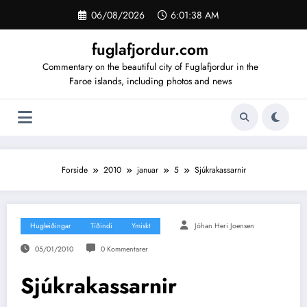
Videre
06/08/2026
6:01:39 AM
til
indhold
fuglafjordur.com
Commentary on the beautiful city of Fuglafjordur in the
Faroe islands, including photos and news
Forside
2010
januar
5
Sjúkrakassarnir
Hugleiðingar
Tíðindi
Ymiskt
Jóhan Heri Joensen
05/01/2010
0 Kommentarer
Sjúkrakassarnir