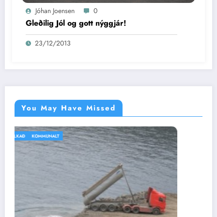
Jóhan Joensen
0
Gleðilig Jól og gott nýggjár!
23/12/2013
You May Have Missed
IKKI BÓLKAÐ
VEÐRIÐ