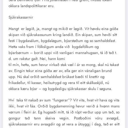
okkara landspolittikarar eru.
Sjúkrakassarnir
Mangt er løgið, ja, mangt og mikið er løgið. Vit høvdu eina góða
skipan við sjúkrakassunum kring landið. Ein skipan, sum hevði sítt
festi í bygdasálum, bygdaløgum, býarstøðum og so samhaldsfast.
Hetta vaks fram í fólksligum anda við bygdafólkum og
býarbørnum – borið uppi við vanligari mannahugsan, tá ið tað t.
d. um rakstur galt. Nei, hann komi
til mín, hetta, sum hevur virkað stak væl í ár so mong, skal nú takast
av. Eingin tekur eina góða ær av, ella ger ein vánaligan brund
upp. Nú skal orðið samhaldsfast brúkast bæði til knettir og
frikadellur, til kassar, heilsutrygd og vera til eitt skálkaskjól, nú
okkara kæru býar – og bygdasligu sjúkrakassar skulu í søguna.
Hví taka tit nakað av sum “fungerar”? Vit vita, hvat vit hava og vita
ikki, hvat vit fáa. Orðið bygdamenning hevur verið á hvønn mans
vørrum í fleiri ár. Eg hugsaði mítt, tá ið rópt verður upp um tað, so
gongur tað tann skeiva vegin. Postboðini vóru avsøgd,
sjúkrakassarnir eru avsagdir og at vera a útoyggj í dag, tað er eitt