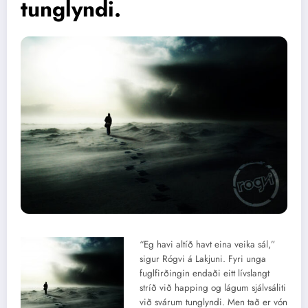
tunglyndi.
“Eg havi altíð havt eina veika sál,”
sigur Rógvi á Lakjuni. Fyri unga
fuglfirðingin endaði eitt lívslangt
stríð við happing og lágum sjálvsáliti
við svárum tunglyndi. Men tað er vón