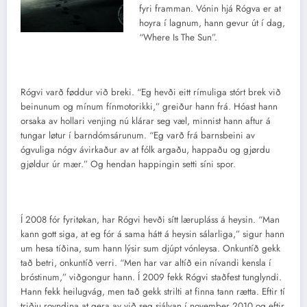
fyri framman. Vónin hjá Rógva er at
hoyra í lagnum, hann gevur út í dag,
“Where Is The Sun”.
Rógvi varð føddur við breki. “Eg hevði eitt rímuliga stórt brek við
beinunum og mínum fínmotorikki,” greiður hann frá. Hóast hann
orsaka av hollari venjing nú klárar seg væl, minnist hann aftur á
tungar løtur í barndómsárunum. “Eg varð frá barnsbeini av
ógvuliga nógv ávirkaður av at fólk argaðu, happaðu og gjørdu
gjøldur úr mær.” Og hendan happingin setti síni spor.
Í 2008 fór fyritøkan, har Rógvi hevði sítt lærupláss á heysin. “Man
kann gott siga, at eg fór á sama hátt á heysin sálarliga,” sigur hann
um hesa tíðina, sum hann lýsir sum djúpt vónleysa. Onkuntíð gekk
tað betri, onkuntíð verri. “Men har var altíð ein nívandi kensla í
bróstinum,” viðgongur hann. Í 2009 fekk Rógvi staðfest tunglyndi.
Hann fekk heilugvág, men tað gekk strilti at finna tann rætta. Eftir tí
triðju royndina at gera av við seg sjálvan í november 2010 og eftir