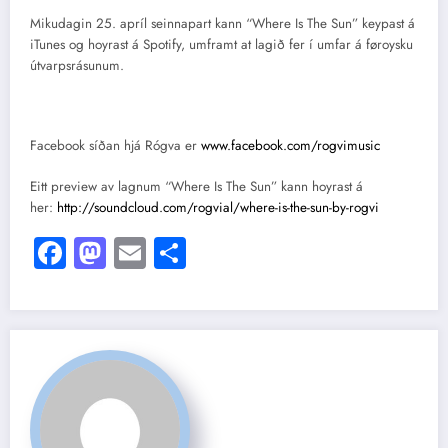
Mikudagin 25. apríl seinnapart kann “Where Is The Sun” keypast á
iTunes og hoyrast á Spotify, umframt at lagið fer í umfar á føroysku
útvarpsrásunum.
Facebook síðan hjá Rógva er
www.facebook.com/rogvimusic
Eitt preview av lagnum “Where Is The Sun” kann hoyrast á
her:
http://soundcloud.com/rogvial/where-is-the-sun-by-rogvi
Facebook
Mastodon
Email
Share