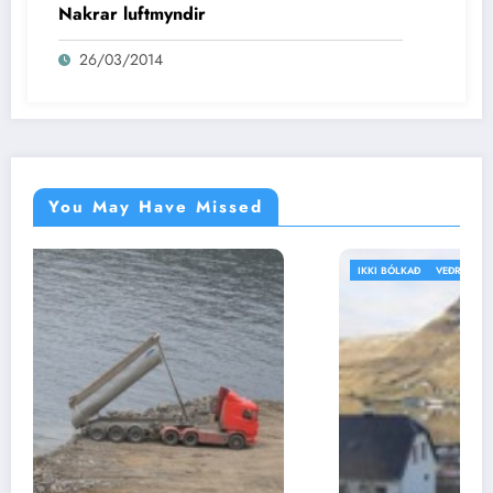
Nakrar luftmyndir
26/03/2014
You May Have Missed
IKKI BÓLKAÐ
VEÐRIÐ