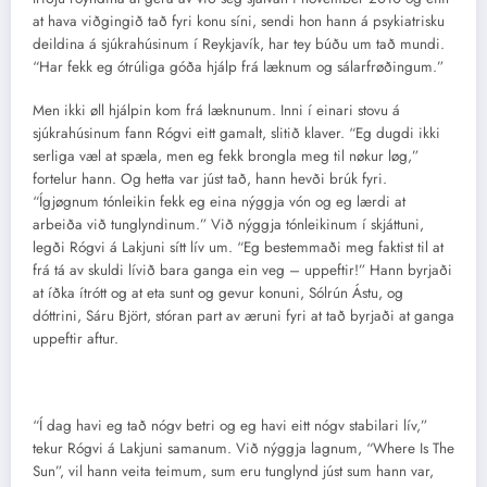
at hava viðgingið tað fyri konu síni, sendi hon hann á psykiatrisku
deildina á sjúkrahúsinum í Reykjavík, har tey búðu um tað mundi.
“Har fekk eg ótrúliga góða hjálp frá læknum og sálarfrøðingum.”
Men ikki øll hjálpin kom frá læknunum. Inni í einari stovu á
sjúkrahúsinum fann Rógvi eitt gamalt, slitið klaver. “Eg dugdi ikki
serliga væl at spæla, men eg fekk brongla meg til nøkur løg,”
fortelur hann. Og hetta var júst tað, hann hevði brúk fyri.
“Ígjøgnum tónleikin fekk eg eina nýggja vón og eg lærdi at
arbeiða við tunglyndinum.” Við nýggja tónleikinum í skjáttuni,
legði Rógvi á Lakjuni sítt lív um. “Eg bestemmaði meg faktist til at
frá tá av skuldi lívið bara ganga ein veg – uppeftir!” Hann byrjaði
at íðka ítrótt og at eta sunt og gevur konuni, Sólrún Ástu, og
dóttrini, Sáru Björt, stóran part av æruni fyri at tað byrjaði at ganga
uppeftir aftur.
“Í dag havi eg tað nógv betri og eg havi eitt nógv stabilari lív,”
tekur Rógvi á Lakjuni samanum. Við nýggja lagnum, “Where Is The
Sun”, vil hann veita teimum, sum eru tunglynd júst sum hann var,