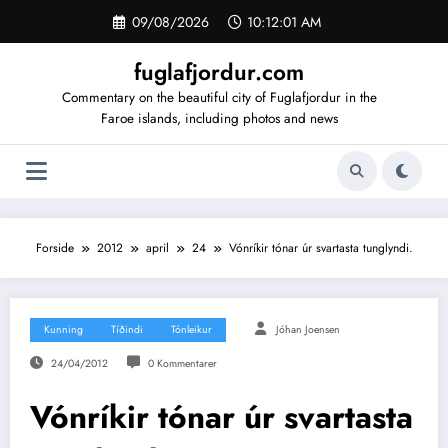
Videre
09/08/2026
10:12:02 AM
til
indhold
fuglafjordur.com
Commentary on the beautiful city of Fuglafjordur in the
Faroe islands, including photos and news
Forside
2012
april
24
Vónríkir tónar úr svartasta tunglyndi.
Kunning
Tíðindi
Tónleikur
Jóhan Joensen
24/04/2012
0 Kommentarer
Vónríkir tónar úr svartasta