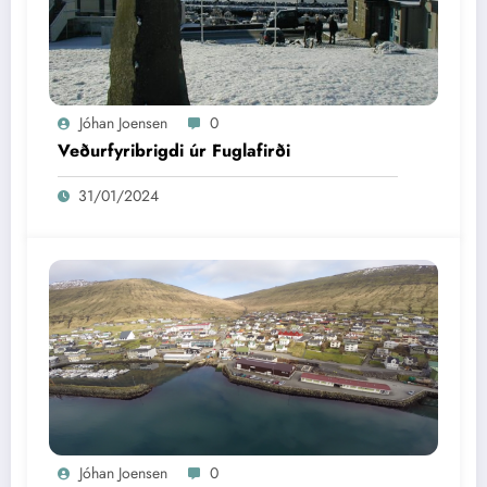
Jóhan Joensen
0
Veðurfyribrigdi úr Fuglafirði
31/01/2024
Jóhan Joensen
0