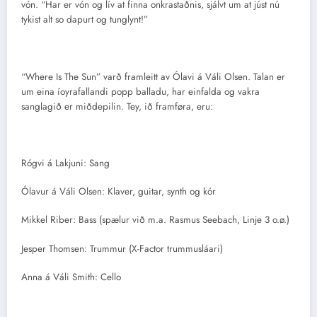
vón. “Har er vón og lív at finna onkrastaðnis, sjálvt um at júst nú
tykist alt so dapurt og tunglynt!”
“Where Is The Sun” varð framleitt av Ólavi á Váli Olsen. Talan er
um eina íoyrafallandi popp balladu, har einfalda og vakra
sanglagið er miðdepilin. Tey, ið framføra, eru:
Rógvi á Lakjuni: Sang
Ólavur á Váli Olsen: Klaver, guitar, synth og kór
Mikkel Riber: Bass (spælur við m.a. Rasmus Seebach, Linje 3 o.ø.)
Jesper Thomsen: Trummur (X-Factor trummusláari)
Anna á Váli Smith: Cello