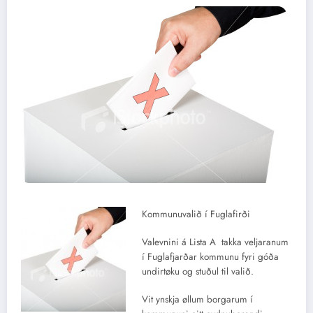
Kommunuvalið í Fuglafirði
Valevnini á Lista A takka veljaranum
í Fuglafjarðar kommunu fyri góða
undirtøku og stuðul til valið.
Vit ynskja øllum borgarum í