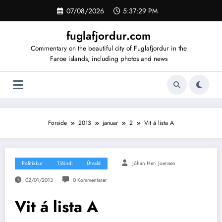
Videre
07/08/2026
5:37:29 PM
til
indhold
fuglafjordur.com
Commentary on the beautiful city of Fuglafjordur in the
Faroe islands, including photos and news
Forside
2013
januar
2
Vit á lista A
Politikkur
Tíðindi
Útvald
Jóhan Heri Joensen
02/01/2013
0 Kommentarer
Vit á lista A