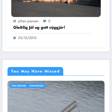
Jóhan Joensen
0
Gleðilig Jól og gott nýggjár!
23/12/2013
You May Have Missed
IKKI BÓLKAÐ
VEÐRIÐ