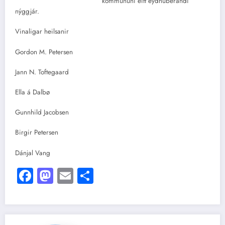
kommununi eitt eydnuberandi
nýggjár.
Vinaligar heilsanir
Gordon M. Petersen
Jann N. Toftegaard
Ella á Dalbø
Gunnhild Jacobsen
Birgir Petersen
Dánjal Vang
Facebook
Mastodon
Email
Share