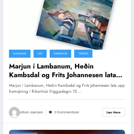
KUNNING
LIST
RIBARHÚS
TÍÐINDI
Marjun í Lambanum, Heðin
Kambsdal og Frits Johannesen lata
upp framsýning í Ribarhús
Marjun í Lambanum, Heðin Kambsdal og Frits Johannesen lata upp
framsýning í Ribarhúsi fríggjadagin 15.…
Jóhan Joensen
0 Kommentarer
Læs Mere