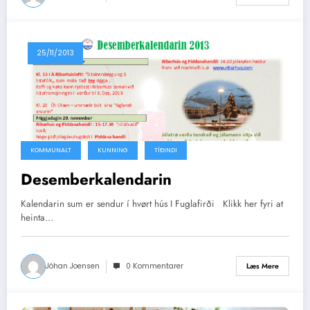
25/11/2013
KOMMUNALT
KUNNING
TÍÐINDI
Desemberkalendarin
Kalendarin sum er sendur í hvørt hús I Fuglafirði Klikk her fyri at
heinta…
Jóhan Joensen
0 Kommentarer
Læs Mere