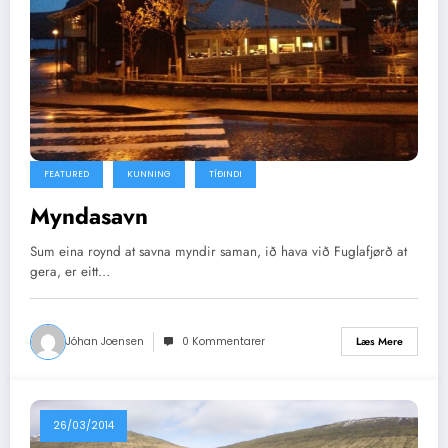
FEATURED
KUNNING
TÍÐINDI
Myndasavn
Sum eina roynd at savna myndir saman, ið hava við Fuglafjørð at
gera, er eitt…
Jóhan Joensen
0 Kommentarer
Læs Mere
26/03/2014