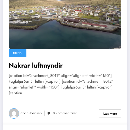
TÍÐINDI
Nakrar luftmyndir
[caption id="attachment_8011" align="alignleft" width="150"]
Fuglafjørður úr luftini[/caption] [caption id="attachment_8012"
align="alignleft" width="150"] Fuglafjørður úr luftini[/caption]
[caption…
Jóhan Joensen
0 Kommentarer
Læs Mere