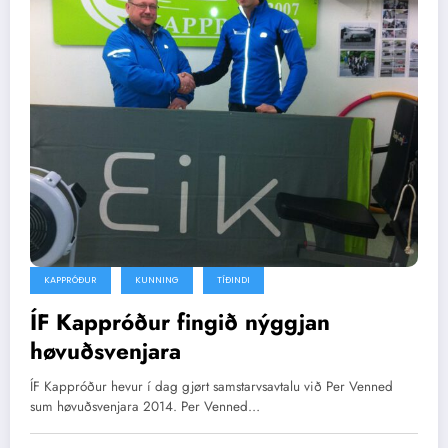
KAPPRÓÐUR
KUNNING
TÍÐINDI
ÍF Kappróður fingið nýggjan
høvuðsvenjara
ÍF Kappróður hevur í dag gjørt samstarvsavtalu við Per Venned
sum høvuðsvenjara 2014. Per Venned…