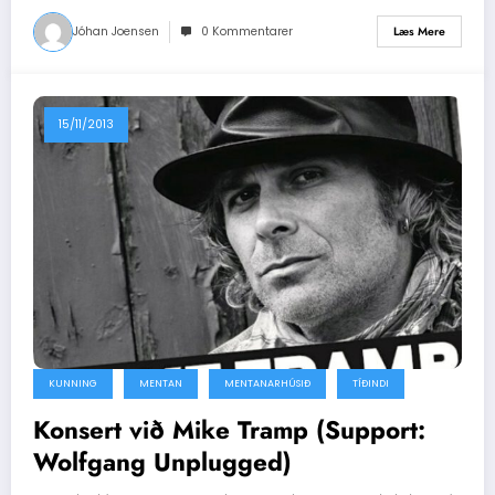
Jóhan Joensen
0 Kommentarer
Læs Mere
15/11/2013
KUNNING
MENTAN
MENTANARHÚSIÐ
TÍÐINDI
Konsert við Mike Tramp (Support:
Wolfgang Unplugged)