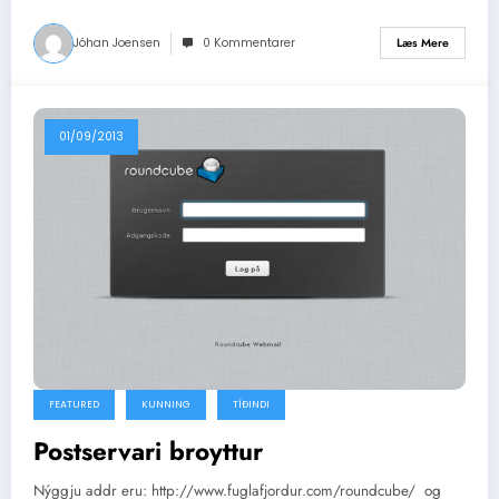
Jóhan Joensen
0 Kommentarer
Læs Mere
01/09/2013
FEATURED
KUNNING
TÍÐINDI
Postservari broyttur
Nýggju addr eru: http://www.fuglafjordur.com/roundcube/ og