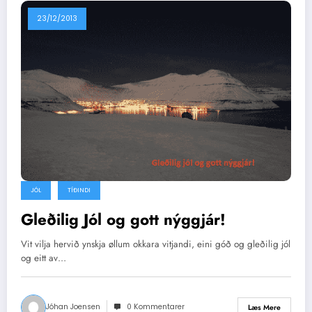
23/12/2013
JÓL
TÍÐINDI
Gleðilig Jól og gott nýggjár!
Vit vilja hervið ynskja øllum okkara vitjandi, eini góð og gleðilig jól
og eitt av…
Jóhan Joensen
0 Kommentarer
Læs Mere