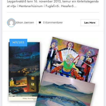
Leygarkvøldið tann 16. november 2013, kemur ein tónleikalegenda
at vitja í Mentanarhúsinum í Fuglafirði. Hesaferð…
Jóhan Joensen
0 Kommentarer
Læs Mere
14/11/2013