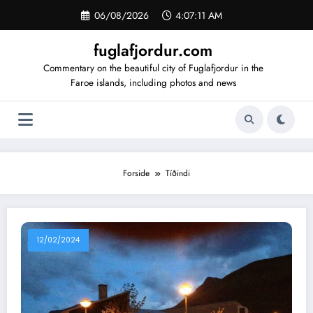
Videre
06/08/2026
4:07:12 AM
til
indhold
fuglafjordur.com
Commentary on the beautiful city of Fuglafjordur in the
Faroe islands, including photos and news
Forside
Tíðindi
12/02/2024