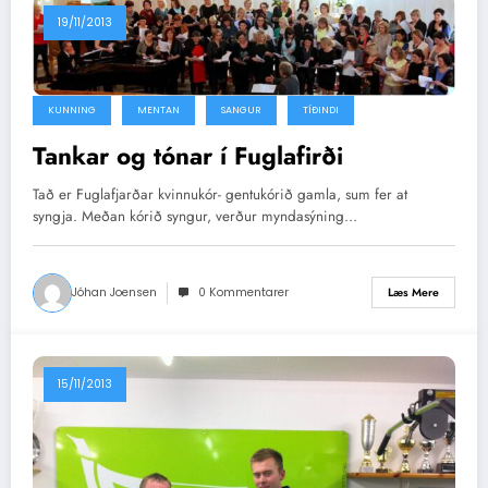
19/11/2013
KUNNING
MENTAN
SANGUR
TÍÐINDI
Tankar og tónar í Fuglafirði
Tað er Fuglafjarðar kvinnukór- gentukórið gamla, sum fer at
syngja. Meðan kórið syngur, verður myndasýning…
Jóhan Joensen
0 Kommentarer
Læs Mere
15/11/2013