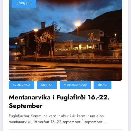
18/09/2013
KOMMUNALT
MENTAN
MENTANARHÚSIÐ
TÍÐINDI
Mentanarvika í Fuglafirði 16.-22.
September
Fuglafjarðar Kommuna verður aftur í ár karmur um eina
mentanarviku, ið verður 16.-22.september. Ì september…