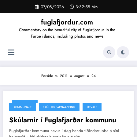
Videre
07/08/2026
3:32:58 AM
til
indhold
fuglafjordur.com
Commentary on the beautiful city of Fuglafjordur in the
Faroe islands, including photos and news
Forside
2011
august
24
24/08/2011
KOMMUNALT
SKÚLI OG BARNAANSING
ÚTVALD
Skúlarnir í Fuglafjarðar kommunu
Fuglafjarðar kommuna hevur í dag henda tíðindastubba á síni
heimasíðu. Nú skúlarnir byrjaðu eitt nýtt…