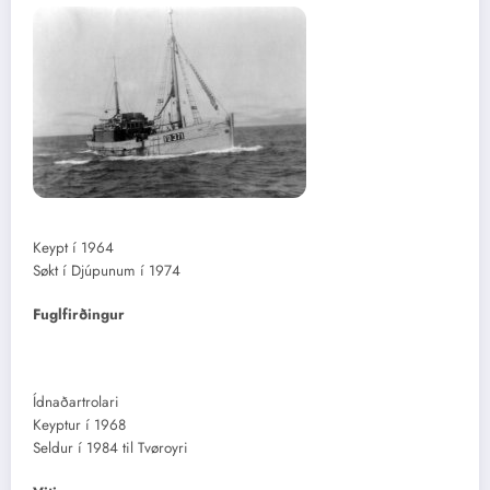
Keypt í 1964
Søkt í Djúpunum í 1974
Fuglfirðingur
Ídnaðartrolari
Keyptur í 1968
Seldur í 1984 til Tvøroyri