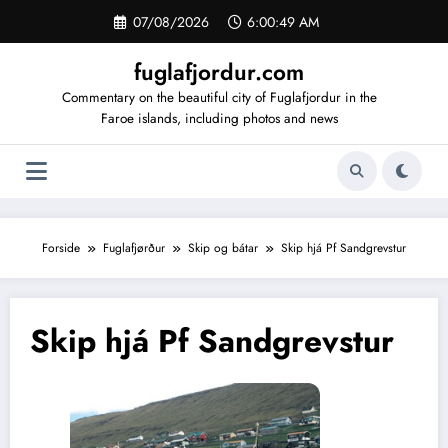
Videre
07/08/2026
6:00:50 AM
til
indhold
fuglafjordur.com
Commentary on the beautiful city of Fuglafjordur in the
Faroe islands, including photos and news
Forside
Fuglafjørður
Skip og bátar
Skip hjá Pf Sandgrevstur
Skip hjá Pf Sandgrevstur