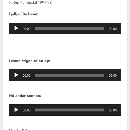
Heðin Kambsdal 1997-98
Fjallprúða heim:
Lydafspiller
00:00
00:00
I østen stiger solen op:
Lydafspiller
00:00
00:00
Nú andar sunnan:
Lydafspiller
00:00
00:00