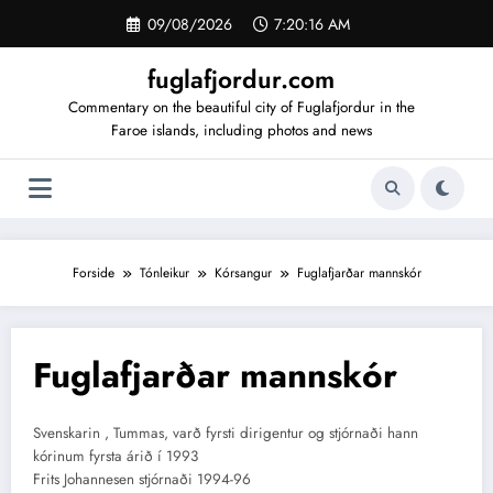
Videre
09/08/2026
7:20:16 AM
til
indhold
fuglafjordur.com
Commentary on the beautiful city of Fuglafjordur in the
Faroe islands, including photos and news
Forside
Tónleikur
Kórsangur
Fuglafjarðar mannskór
Fuglafjarðar mannskór
Svenskarin , Tummas, varð fyrsti dirigentur og stjórnaði hann
kórinum fyrsta árið í 1993
Frits Johannesen stjórnaði 1994-96