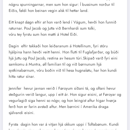
nógvu spurningarnar, men sum hon sigur: Í bussinum norður til
Eiðis, føldi hon beinan vegin alsk til hettar land.
Eitt knapt døgn eftir at hon varð lend í Vágum, hevði hon funnið
røturnar. Poul Jacob og Jutta við Bernhardi sum tolki,
vóru tey fyrstu sum hon møtti á Hotel Eiði.
Dagin eftir takkaði hon leiðaranum á Hotellinum, fyri stóru
hjálpina hann hevði veitt henni. Hon flutti til Fuglafjarðar, og búði
hjá Juttu og Poul Jacob, restina av hesum túri.Skipað varð fyri eini
samkomu á Muntra, øll familian til og við børnunum hjá
systkinabørnum, vóru boðin við til hesa hugnaløtu, har hon kundi
hitta røtur sínar.
Jennifer hevur javnan verið í Føroyum síðani tá, og oftani hevur
steðgurin verið langur, upp í eitt ár. Hon sigur eisini, at Føroyar og
vegurlagið siga henni so nógv, og hon leingist aftur higar hvørja
ferð hon er farin avstað aftur. Men børnini í Amerika draga
sjálvandi eisini.
Fyrsta dagin hon var á vitjan hjá okkum uppi í Toftabønum. Kundi