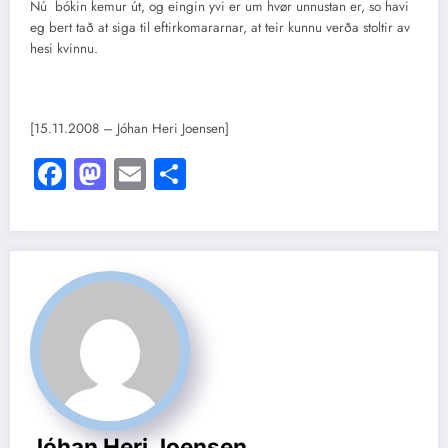
Nú bókin kemur út, og eingin yvi er um hvør unnustan er, so havi
eg bert tað at siga til eftirkomararnar, at teir kunnu verða stoltir av
hesi kvinnu.
[15.11.2008 – Jóhan Heri Joensen]
Facebook
Mastodon
Email
Share
Jóhan Heri Joensen