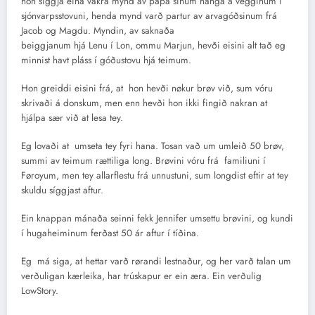
hon síggja eina vakra mynd av pápa sínum hanga á vegginum í
sjónvarpsstovuni, henda mynd varð partur av arvagóðsinum frá
Jacob og Magdu. Myndin, av saknaða
beiggjanum hjá Lenu í Lon, ommu Marjun, hevði eisini alt tað eg
minnist havt pláss í góðustovu hjá teimum.
Hon greiddi eisini frá, at hon hevði nøkur brøv við, sum vóru
skrivaði á donskum, men enn hevði hon ikki fingið nakran at
hjálpa sær við at lesa tey.
Eg lovaði at umseta tey fyri hana. Tosan vað um umleið 50 brøv,
summi av teimum rættiliga long. Brøvini vóru frá familiuni í
Føroyum, men tey allarflestu frá unnustuni, sum longdist eftir at tey
skuldu síggjast aftur.
Ein knappan mánaða seinni fekk Jennifer umsettu brøvini, og kundi
í hugaheiminum ferðast 50 ár aftur í tíðina.
Eg má siga, at hettar varð rørandi lestnaður, og her varð talan um
verðuligan kærleika, har trúskapur er ein æra. Ein verðulig
LowStory.