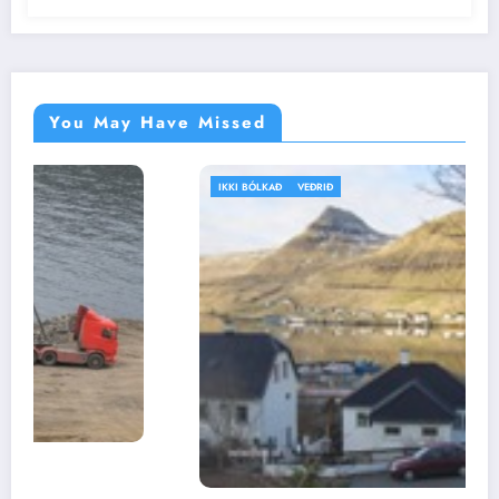
You May Have Missed
IKKI BÓLKAÐ
VEÐRIÐ