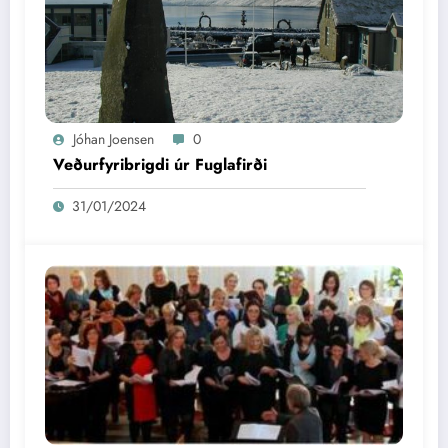
Jóhan Joensen
0
Veðurfyribrigdi úr Fuglafirði
31/01/2024