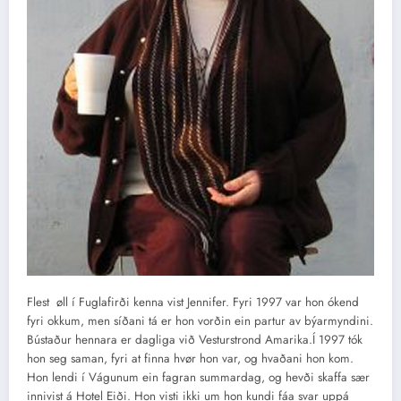
Flest øll í Fuglafirði kenna vist Jennifer. Fyri 1997 var hon ókend
fyri okkum, men síðani tá er hon vorðin ein partur av býarmyndini.
Bústaður hennara er dagliga við Vesturstrond Amarika.Í 1997 tók
hon seg saman, fyri at finna hvør hon var, og hvaðani hon kom.
Hon lendi í Vágunum ein fagran summardag, og hevði skaffa sær
innivist á Hotel Eiði. Hon visti ikki um hon kundi fáa svar uppá