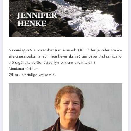
Sunnudagin 23. november (um eina viku) Kl. 15 fer Jennifer Henke
at signera bøkurnar sum hon hevur skrivað um pápa sín.Í samband
við útgávuna verður skipa fyri onkrum undirhaldi í
Mentanarhúsinum.
Øll eru hjartaliga vælkomin.