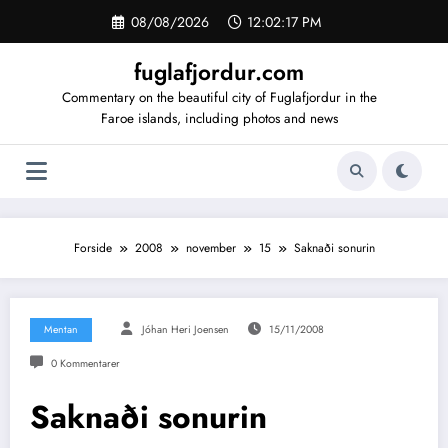
Videre
08/08/2026
12:02:18 PM
til
indhold
fuglafjordur.com
Commentary on the beautiful city of Fuglafjordur in the
Faroe islands, including photos and news
Forside
2008
november
15
Saknaði sonurin
Mentan
Jóhan Heri Joensen
15/11/2008
0 Kommentarer
Saknaði sonurin