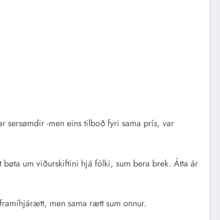
 sersømdir -men eins tilboð fyri sama prís, var
 bøta um viðurskiftini hjá fólki, sum bera brek. Átta ár
gan framíhjárætt, men sama rætt sum onnur.