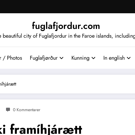
fuglafjordur.com
beautiful city of Fuglafjordur in the Faroe islands, includi
 / Photos
Fuglafjørður
Kunning
In english
íhjárætt
0 Kommentarer
i framíhjárætt