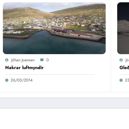
Jóhan Joensen
0
J
Nakrar luftmyndir
Gleð
26/03/2014
2