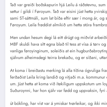
Tað var greiði boðskapurin hjá Leilu á ráðstevnu, sum
settur í gildi í Føroyum. Tað var eisini júst hetta yvi
sami ST-sáttmáli, sum lat bíða eftir sær í mong ár, og s
Føroyum. Leila frøddist almikið um hetta stóra frambrotið
Men undan hesum degi lá eitt drúgt og miðvíst arbeiði
MBF skuldi hava sítt egna blað til tess at vísa á tørv 
vanliga føroyinginum, soleiðis at ein hugburðabroyti
sjálvum alheimsdegi teirra brekaðu, og er síðani, uttan
At koma í breiðastu merking lá alla tíðina ógvuliga fram
ferðaðist Leila kring landið og vitjaði m.a. kommunur og
um. Júst hetta at koma við ítøkiligum uppskotum um loys
Suðuroynni, har hon sjálv var fødd og uppvaksin, fyri 
út bókling, har víst var á ymiskar tvørleikar, og ikki mi