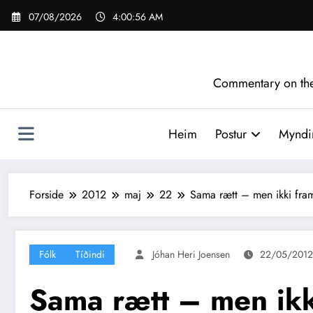
Videre
07/08/2026
4:00:57 AM
til
indhold
Commentary on the 
Heim
Postur
Myndir
Forside
2012
maj
22
Sama rætt – men ikki fram
Fólk
Tíðindi
Jóhan Heri Joensen
22/05/2012
Sama rætt – men ikk