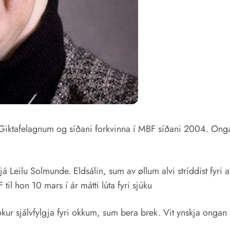
 Giktafelagnum og síðani forkvinna í MBF síðani 2004. Ongar
Leilu Solmunde. Eldsálin, sum av øllum alvi stríddist fyri at
til hon 10 mars í ár mátti lúta fyri sjúku
ki nøkur sjálvfylgja fyri okkum, sum bera brek. Vit ynskja on