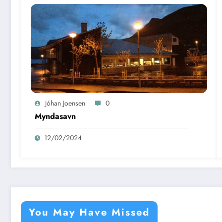
Jóhan Joensen
0
Myndasavn
12/02/2024
You May Have Missed