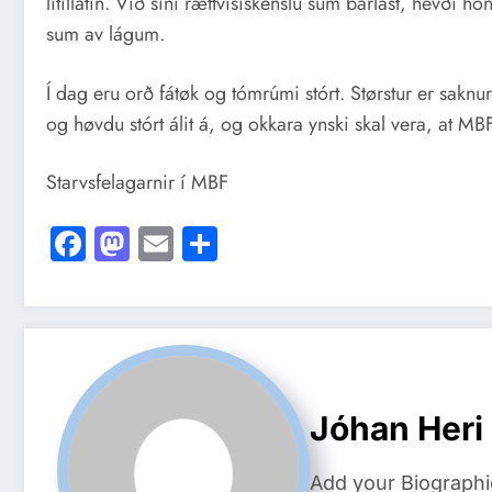
lítillátin. Við síni rættvísiskenslu sum barlast, hevði
sum av lágum.
Í dag eru orð fátøk og tómrúmi stórt. Størstur er sakn
og høvdu stórt álit á, og okkara ynski skal vera, at MBF
Starvsfelagarnir í MBF
Facebook
Mastodon
Email
Share
Jóhan Heri
Add your Biographi