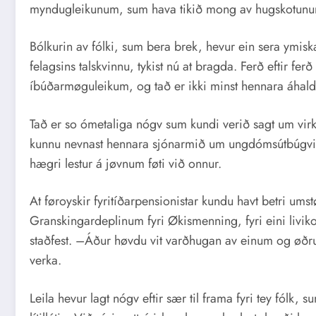
myndugleikunum, sum hava tikið mong av hugskotunum h
Bólkurin av fólki, sum bera brek, hevur ein sera ymisk
felagsins talskvinnu, tykist nú at bragda. Ferð eftir fer
íbúðarmøguleikum, og tað er ikki minst hennara áhaldan
Tað er so ómetaliga nógv sum kundi verið sagt um virkse
kunnu nevnast hennara sjónarmið um ungdómsútbúgvingar
hægri lestur á jøvnum føti við onnur.
At føroyskir fyritíðarpensionistar kundu havt betri umstø
Granskingardeplinum fyri Økismenning, fyri eini livikor
staðfest. –Áður høvdu vit varðhugan av einum og øðrum. 
verka.
Leila hevur lagt nógv eftir sær til frama fyri tey fólk, 