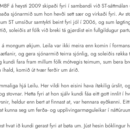
 MBF á heysti 2009 skipaði fyri í sambandi við ST-sáttmálan
rskipaða sjónarmið sum hon hevði sett sær og virkaði fyri. Av 
um ST umsíður samtykti beint fyri jól í 2006, og sum løgtingið 
, soleiðis at fólk við breki tá gjørdist ein fullgildugur partu
 á mongum økjum. Leila var ikki meira enn komin í formansse
og ætlanir, og gera sjónarmið teirra sjónlig, og soleiðis røkk
ng kundi fara fram millum fólk mótvegis teimum, sum bera br
 íhald, komið út tvær ferðir um árið.
maliga hjá Leilu. Her vildi hon eisini hava ítøkilig úrslit, og
 stovnar. Hetta fyri at hon sjálv kundi fáa eitt gott innlit í 
nir, heldur enn bert at finnast at, var hennara eyðkenni. Eit
at kunna seg um ferða- og upplivingarmøguleikar í náttúruumh
nst hvat ið kundi gerast fyri at bøta um. Júst hesin bóklingur 