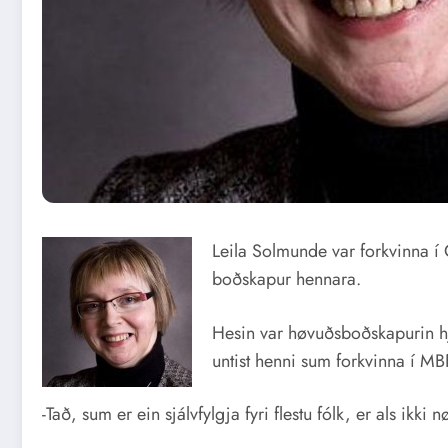
Leila Solmunde var forkvinna í
boðskapur hennara.
Hesin var høvuðsboðskapurin hjá 
untist henni sum forkvinna í MBF 
-Tað, sum er ein sjálvfylgja fyri flestu fólk, er als ik