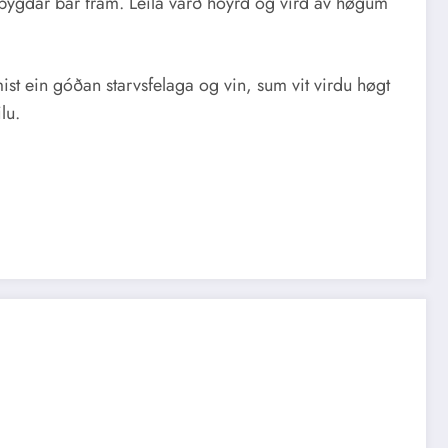
ndirbygdar bar fram. Leila varð hoyrd og vird av høgum
ist ein góðan starvsfelaga og vin, sum vit virdu høgt
lu.