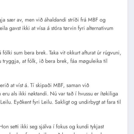
ggja sær av, men við áhaldandi stríði frá MBF og
la gavst ikki at vísa á stóra tørvin fyri alternativum
fólki sum bera brek. Taka vit okkurt afturat úr rúgvuni,
ryggja, at fólk, ið bera brek, fáa møguleika til
 verið at víst á. Tí skipaði MBF, saman við
eru als ikki nøktandi. Nú var tað í hvussu er ítøkiliga
lu. Eyðkent fyri Leilu. Sakligt og undirbygt at fara til
Hon setti ikki seg sjálva í fokus og kundi tykjast