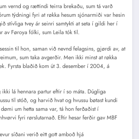
 um vernd og rættindi teirra brekaðu, sum tá varð
stórum týdningi fyri at røkka hesum sjónarmiði var hesin
stívliga tvey ár seinri samtykti at seta í gildi her í
r av Føroya fólki, sum Leila tók til.
ssin til hon, saman við nevnd felagsins, gjørdi av, at
a teimum, sum taka avgerðir. Men ikki minst at røkka
ek. Fyrsta blaðið kom út 3. desember í 2004, á
 ikki lá hennara partur eftir í so máta. Dúgliga
hvussu til stóð, og harvið hvat og hvussu bøtast kundi
t dømi um hetta sama var, tá hon ferðaðist í
vørvi fyri rørslutarnað. Eftir hesar ferðir gav MBF
hevur síðani verið eitt gott amboð hjá