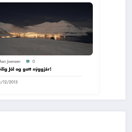
óhan Joensen
0
ilig Jól og gott nýggjár!
3/12/2013