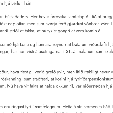
já Leilu til sín.
an bústaðartørv. Her hevur føroyska samfelagið lítið at bre
ð tóktust glottar, men sum hvørja ferð gjørdust vónbrot. Men Lei
di stríði at takka, at nú tykist gongd at vera komin á.
mið hjá Leilu og hennara royndir at bøta um viðurskifti hjá 
, har hon vísti á ásetingarnar í ST-sáttmálanum sum skulu t
ður, hava flest øll verið greið yvir, men lítið ítøkiligt hevur
ðskanning, sum staðfesti, at korini hjá fyritíðarpensionistum 
Nú hava vit fakta at halda okkum til, var niðurstøðan hjá Lei
sum eru ringast fyri í samfelagnum. Hetta á sín sermerkta hátt. 