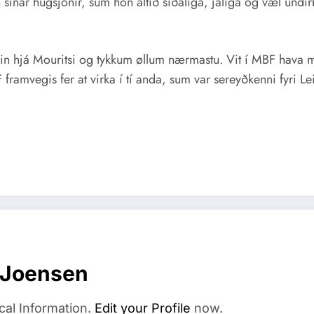
 hon sínar hugsjónir, sum hon altíð siðaliga, jaliga og væl u
urin hjá Mouritsi og tykkum øllum nærmastu. Vit í MBF hava m
 framvegis fer at virka í tí anda, sum var sereyðkenni fyri Lei
 Joensen
cal Information.
Edit your Profile
now.