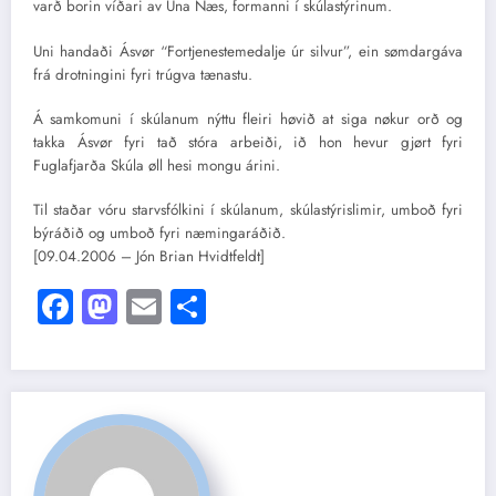
varð borin víðari av Una Næs, formanni í skúlastýrinum.
Uni handaði Ásvør “Fortjenestemedalje úr silvur”, ein sømdargáva
frá drotningini fyri trúgva tænastu.
Á samkomuni í skúlanum nýttu fleiri høvið at siga nøkur orð og
takka Ásvør fyri tað stóra arbeiði, ið hon hevur gjørt fyri
Fuglafjarða Skúla øll hesi mongu árini.
Til staðar vóru starvsfólkini í skúlanum, skúlastýrislimir, umboð fyri
býráðið og umboð fyri næmingaráðið.
[09.04.2006 – Jón Brian Hvidtfeldt]
Facebook
Mastodon
Email
Share