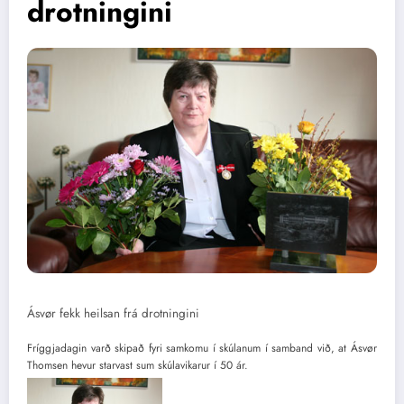
drotningini
Ásvør fekk heilsan frá drotningini
Fríggjadagin varð skipað fyri samkomu í skúlanum í samband við, at Ásvør
Thomsen hevur starvast sum skúlavikarur í 50 ár.