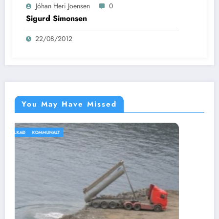
Jóhan Heri Joensen
0
Sigurd Simonsen
22/08/2012
You May Have Missed
IKKI BÓLKAÐ
VEÐRIÐ