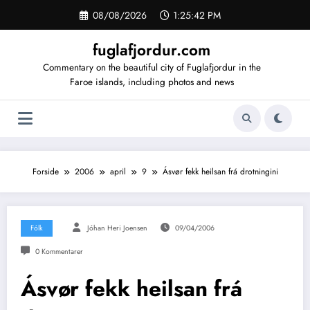
Videre
08/08/2026
1:25:43 PM
til
indhold
fuglafjordur.com
Commentary on the beautiful city of Fuglafjordur in the
Faroe islands, including photos and news
Forside
2006
april
9
Ásvør fekk heilsan frá drotningini
Fólk
Jóhan Heri Joensen
09/04/2006
0 Kommentarer
Ásvør fekk heilsan frá