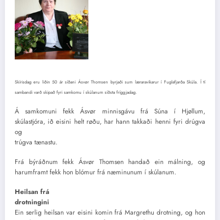
Skírisdag eru liðin 50 ár síðani Ásvør Thomsen byrjaði sum læraravikarur í Fuglafjarða Skúla. Í tí
sambandi varð skipað fyri samkomu í skúlanum síðsta fríggjadag.
Á samkomuni fekk Ásvør minnisgávu frá Súna í Hjøllum,
skúlastjóra, ið eisini helt røðu, har hann takkaði henni fyri drúgva
og
trúgva tænastu.
Frá býráðnum fekk Ásvør Thomsen handað ein málning, og
harumframt fekk hon blómur frá næminunum í skúlanum.
Heilsan frá
drotningini
Ein serlig heilsan var eisini komin frá Margrethu drotning, og hon