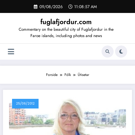
Videre
09/08/2026
11:08:57 AM
til
indhold
fuglafjordur.com
Commentary on the beautiful city of Fuglafjordur in the
Faroe islands, including photos and news
Forside
Fólk
Útisetar
25/06/2012