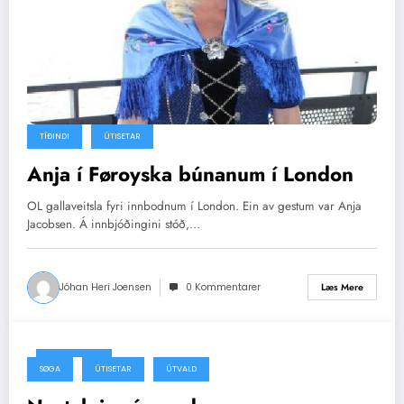
TÍÐINDI
ÚTISETAR
Anja í Føroyska búnanum í London
OL gallaveitsla fyri innbodnum í London. Ein av gestum var Anja
Jacobsen. Á innbjóðingini stóð,…
Jóhan Heri Joensen
0 Kommentarer
Læs Mere
23/08/2011
SØGA
ÚTISETAR
ÚTVALD