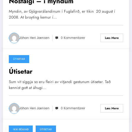
Nostalgi – í myndum
Myndin, av Gjógvarálandinum í Fuglafirð, er tikin 20 august í
2008. At broyting kemur í…
Jóhan Heri Joensen
0 Kommentarer
Læs Mere
ÚTISETAR
17/11/2006
Útisetar
Sum vit síggja so eru fleiri av vitjandi gestunum útisetar. Tað
kennist gott at áhugi…
Jóhan Heri Joensen
0 Kommentarer
Læs Mere
IKKI BÓLKAÐ
ÚTISETAR