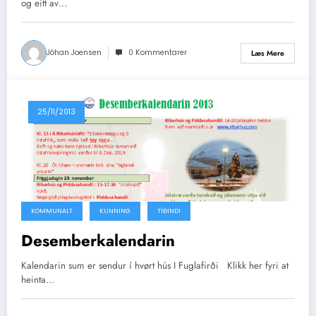
og eitt av…
Jóhan Joensen
0 Kommentarer
Læs Mere
25/11/2013
KOMMUNALT
KUNNING
TÍÐINDI
Desemberkalendarin
Kalendarin sum er sendur í hvørt hús I Fuglafirði Klikk her fyri at
heinta…