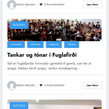
Jóhan Joensen
0 Kommentarer
Læs Mere
19/11/2013
KUNNING
MENTAN
SANGUR
TÍÐINDI
Tankar og tónar í Fuglafirði
Tað er Fuglafjarðar kvinnukór- gentukórið gamla, sum fer at
syngja. Meðan kórið syngur, verður myndasýning…
Jóhan Joensen
0 Kommentarer
Læs Mere
15/11/2013