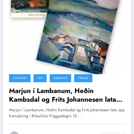
KUNNING
LIST
RIBARHÚS
TÍÐINDI
Marjun í Lambanum, Heðin
Kambsdal og Frits Johannesen lata
upp framsýning í Ribarhús
Marjun í Lambanum, Heðin Kambsdal og Frits Johannesen lata upp
framsýning í Ribarhúsi fríggjadagin 15.…