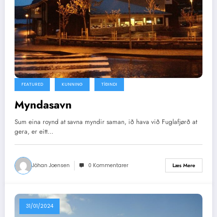
FEATURED
KUNNING
TÍÐINDI
Myndasavn
Sum eina roynd at savna myndir saman, ið hava við Fuglafjørð at
gera, er eitt…
Jóhan Joensen
0 Kommentarer
Læs Mere
31/01/2024