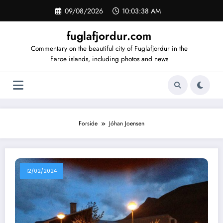
Videre
09/08/2026
10:03:39 AM
til
indhold
fuglafjordur.com
Commentary on the beautiful city of Fuglafjordur in the
Faroe islands, including photos and news
Forside
Jóhan Joensen
12/02/2024