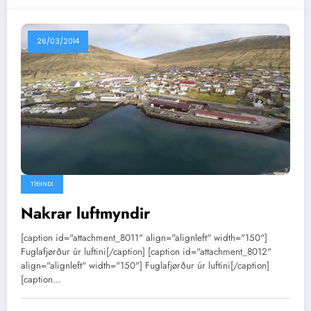
26/03/2014
TÍÐINDI
Nakrar luftmyndir
[caption id="attachment_8011" align="alignleft" width="150"]
Fuglafjørður úr luftini[/caption] [caption id="attachment_8012"
align="alignleft" width="150"] Fuglafjørður úr luftini[/caption]
[caption…