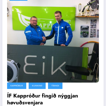
KAPPRÓÐUR
KUNNING
TÍÐINDI
ÍF Kappróður fingið nýggjan
høvuðsvenjara