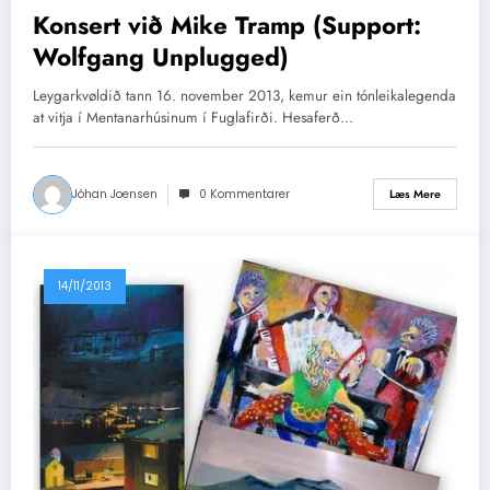
Konsert við Mike Tramp (Support:
Wolfgang Unplugged)
Leygarkvøldið tann 16. november 2013, kemur ein tónleikalegenda
at vitja í Mentanarhúsinum í Fuglafirði. Hesaferð…
Jóhan Joensen
0 Kommentarer
Læs Mere
14/11/2013