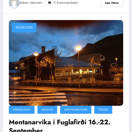
Jóhan Joensen
0 Kommentarer
Læs Mere
18/09/2013
KOMMUNALT
MENTAN
MENTANARHÚSIÐ
TÍÐINDI
Mentanarvika í Fuglafirði 16.-22.
September