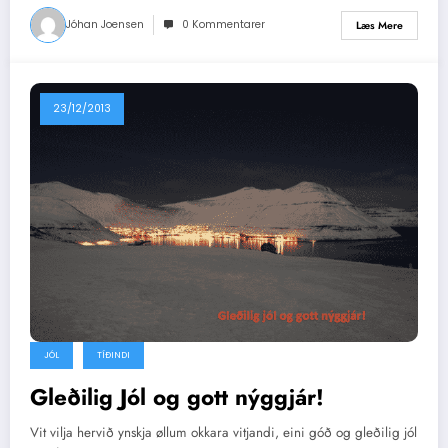
Jóhan Joensen
0 Kommentarer
Læs Mere
23/12/2013
JÓL
TÍÐINDI
Gleðilig Jól og gott nýggjár!
Vit vilja hervið ynskja øllum okkara vitjandi, eini góð og gleðilig jól