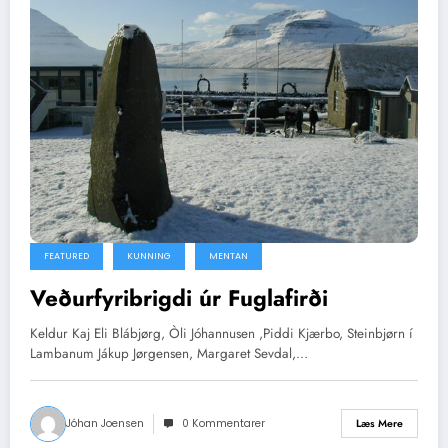
FEATURED
KUNNING
MENTAN
Veðurfyribrigdi úr Fuglafirði
Keldur Kaj Eli Blábjørg, Òli Jóhannusen ,Piddi Kjærbo, Steinbjørn í
Lambanum Jákup Jørgensen, Margaret Sevdal,…
Jóhan Joensen
0 Kommentarer
Læs Mere