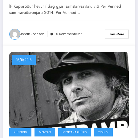
ÍF Kappróður hevur í dag gjørt samstarvsavtalu við Per Venned
sum høvuðsvenjara 2014. Per Venned…
Jóhan Joensen
0 Kommentarer
Læs Mere
15/11/2013
KUNNING
MENTAN
MENTANARHÚSIÐ
TÍÐINDI