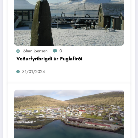
Jóhan Joensen
0
Veðurfyribrigdi úr Fuglafirði
31/01/2024