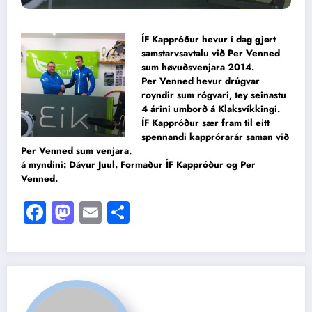
ÍF Kappróður hevur í dag gjørt
samstarvsavtalu við Per Venned
sum høvuðsvenjara 2014.
Per Venned hevur drúgvar
royndir sum rógvari, tey seinastu
4 árini umborð á Klaksvíkkingi.
ÍF Kappróður sær fram til eitt
spennandi kapprórarár saman við
Per Venned sum venjara.
á myndini: Dávur Juul. Formaður ÍF Kappróður og Per
Venned.
Facebook
Mastodon
Email
Share