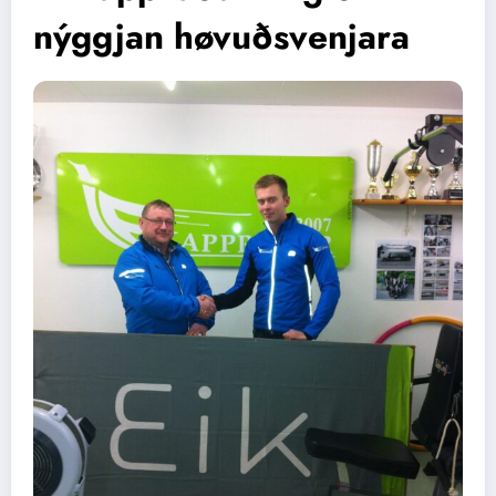
nýggjan høvuðsvenjara