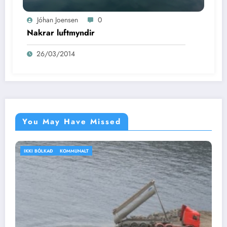
Jóhan Joensen
0
Nakrar luftmyndir
26/03/2014
You May Have Missed
IKKI BÓLKAÐ
VEÐRIÐ