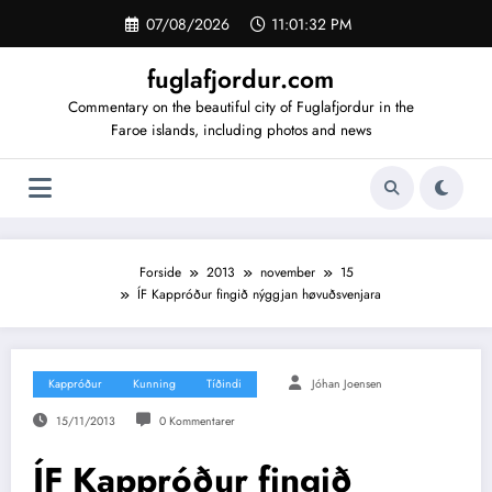
Videre
07/08/2026
11:01:32 PM
til
indhold
fuglafjordur.com
Commentary on the beautiful city of Fuglafjordur in the
Faroe islands, including photos and news
Forside
2013
november
15
ÍF Kappróður fingið nýggjan høvuðsvenjara
Kappróður
Kunning
Tíðindi
Jóhan Joensen
15/11/2013
0 Kommentarer
ÍF Kappróður fingið