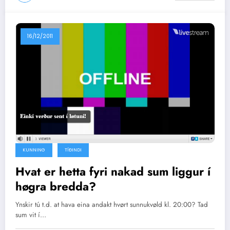
16/12/2011
KUNNING
TÍÐINDI
Hvat er hetta fyri nakad sum liggur í
høgra bredda?
Ynskir tú t.d. at hava eina andakt hvørt sunnukvøld kl. 20:00? Tad
sum vit í…