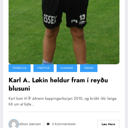
FÓTBÓLTUR
ÍTRÓTTUR
KUNNING
TÍÐINDI
Karl A. Løkin heldur fram í reyðu
blusuni
Karl kom til ÍF áðrenn kappingarbyrjan 2010, og brúkti ikki langa
tíð um at býta…
Jóhan Joensen
0 Kommentarer
Læs Mere