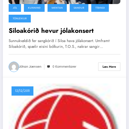
JÓL
KUNNING
MENTAN
SANGUR
TÍÐINDI
TÓNLEIKUR
Siloakórið hevur jólakonsert
Sunnukvøldið fer sangkórið í Siloa hava jólakonsert. Umframt
Siloakórið, spælir eisini bólkurin, T.O.S., nakrar sangir…
Jóhan Joensen
0 Kommentarer
Læs Mere
12/12/2011