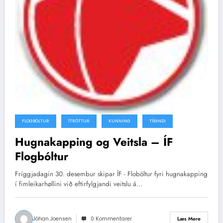
FLOGBÓLTUR
ÍTRÓTTUR
KUNNING
TÍÐINDI
Hugnakapping og Veitsla – ÍF
Flogbóltur
Fríggjadagin 30. desembur skipar ÍF - Flobóltur fyri hugnakapping
í fimleikarhøllini við eftirfylgjandi veitslu á…
Jóhan Joensen
0 Kommentarer
Læs Mere