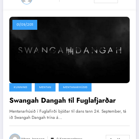
01/09/2011
KUNNING
MENTAN
MENTANARHÚSIÐ
Swangah Dangah til Fuglafjarðar
Mentanarhúsið í Fuglafirði bjóðar til dans tann 24. September, tá
ið Swangah Dangah trína á…