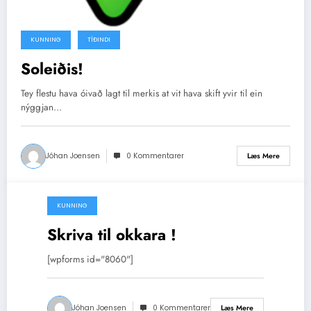
KUNNING
TÍÐINDI
Soleiðis!
Tey flestu hava óivað lagt til merkis at vit hava skift yvir til ein
nýggjan…
Jóhan Joensen
0 Kommentarer
Læs Mere
KUNNING
02/09/2011
Skriva til okkara !
[wpforms id="8060"]
Jóhan Joensen
0 Kommentarer
Læs Mere