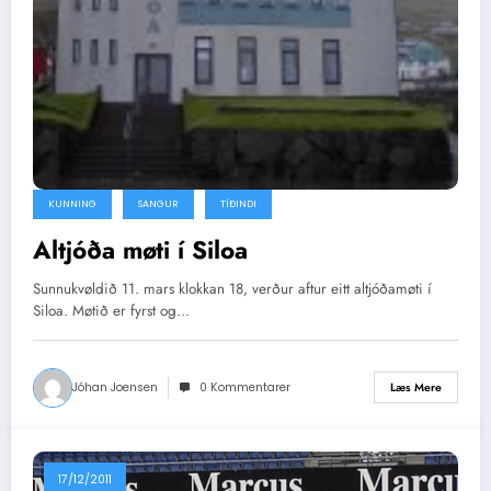
KUNNING
SANGUR
TÍÐINDI
Altjóða møti í Siloa
Sunnukvøldið 11. mars klokkan 18, verður aftur eitt altjóðamøti í
Siloa. Møtið er fyrst og…
Jóhan Joensen
0 Kommentarer
Læs Mere
17/12/2011