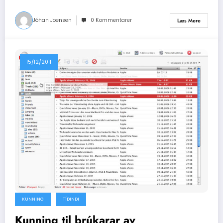
Jóhan Joensen
0 Kommentarer
Læs Mere
15/12/2011
KUNNING
TÍÐINDI
Kunning til brúkarar av