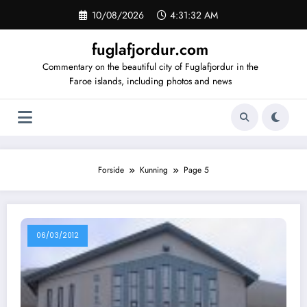
Videre
10/08/2026
4:31:33 AM
til
indhold
fuglafjordur.com
Commentary on the beautiful city of Fuglafjordur in the
Faroe islands, including photos and news
Forside
Kunning
Page 5
06/03/2012