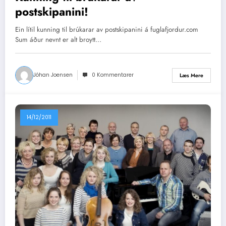
postskipanini!
Ein lítil kunning til brúkarar av postskipanini á fuglafjordur.com
Sum áður nevnt er alt broytt…
Jóhan Joensen
0 Kommentarer
Læs Mere
14/12/2011