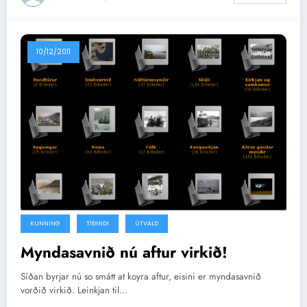
10/12/2011
KUNNING
TÍÐINDI
ÚTVALD
Myndasavnið nú aftur virkið!
Síðan byrjar nú so smátt at koyra aftur, eisini er myndasavnið
vorðið virkið. Leinkjan til…