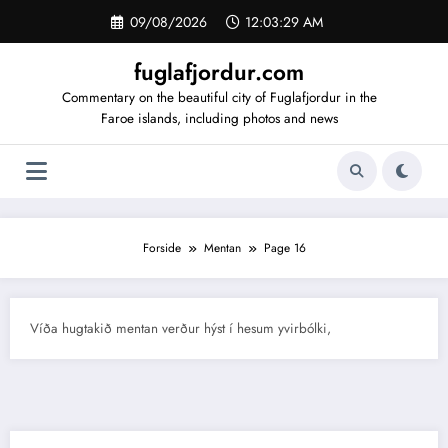
Videre
09/08/2026
12:03:30 AM
til
indhold
fuglafjordur.com
Commentary on the beautiful city of Fuglafjordur in the
Faroe islands, including photos and news
Forside
Mentan
Page 16
Víða hugtakið mentan verður hýst í hesum yvirbólki,