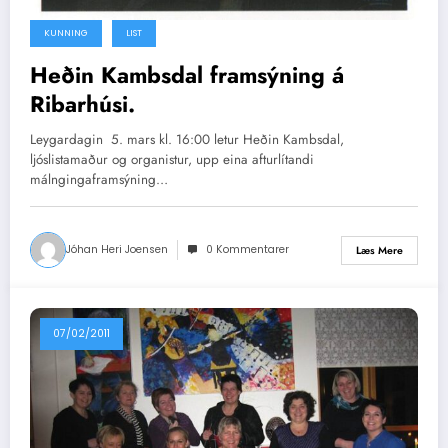
KUNNING
LIST
Heðin Kambsdal framsýning á
Ribarhúsi.
Leygardagin 5. mars kl. 16:00 letur Heðin Kambsdal,
ljóslistamaður og organistur, upp eina afturlítandi
málngingaframsýning…
Jóhan Heri Joensen
0 Kommentarer
Læs Mere
07/02/2011