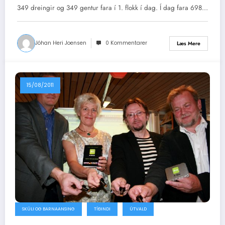
349 dreingir og 349 gentur fara í 1. flokk í dag. Í dag fara 698…
Jóhan Heri Joensen
0 Kommentarer
Læs Mere
15/08/2011
SKÚLI OG BARNAANSING
TÍÐINDI
ÚTVALD