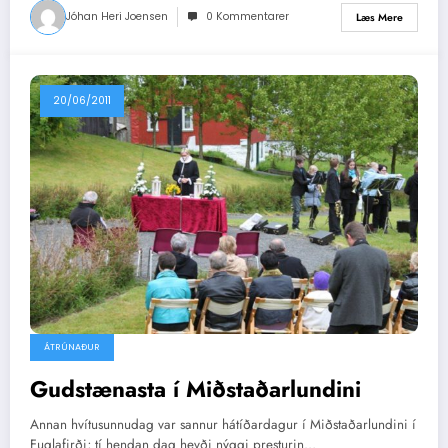
Jóhan Heri Joensen
0 Kommentarer
Læs Mere
20/06/2011
ÁTRÚNAÐUR
Gudstænasta í Miðstaðarlundini
Annan hvítusunnudag var sannur hátíðardagur í Miðstaðarlundini í
Fuglafirði; tí hendan dag hevði nýggi presturin…