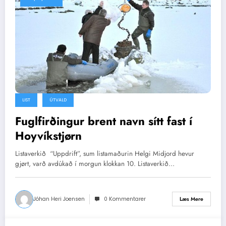
LIST
ÚTVALD
Fuglfirðingur brent navn sítt fast í
Hoyvíkstjørn
Listaverkið “Uppdrift”, sum listamaðurin Helgi Midjord hevur
gjørt, varð avdúkað í morgun klokkan 10. Listaverkið…
Jóhan Heri Joensen
0 Kommentarer
Læs Mere