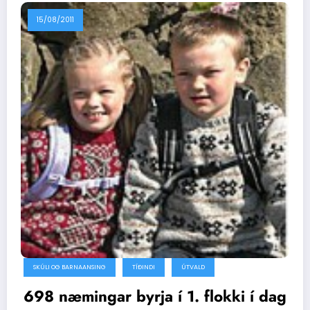
15/08/2011
SKÚLI OG BARNAANSING
TÍÐINDI
ÚTVALD
698 næmingar byrja í 1. flokki í dag