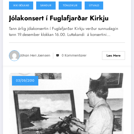
IKKI BÓLKAÐ
SANGUR
TÓNLEIKUR
ÚTVALD
19/12/2010
Jólakonsert í Fuglafjarðar Kirkju
Tann árlig jólakonsertin í Fuglafjarðar Kirkju verður sunnudagin
tann 19.desember klokkan 16.00. Luttakandi á konsertini…
Jóhan Heri Joensen
0 Kommentarer
Læs Mere
03/09/2010