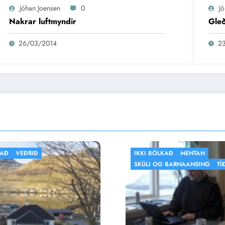
Jóhan Joensen
0
J
Nakrar luftmyndir
Gleð
26/03/2014
2
KI BÓLKAÐ
MENTAN
FLOGBÓLTUR
IKKI B
ÚLI OG BARNAANSING
TÍÐINDI