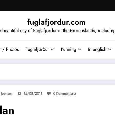
fuglafjordur.com
beautiful city of Fuglafjordur in the Faroe islands, includi
 / Photos
Fuglafjørður
Kunning
In english
 Joensen
15/08/2011
0 Kommentarer
lan