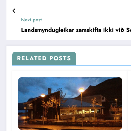
Next post
Landsmyndugleikar samskifta ikki við 
RELATED POSTS