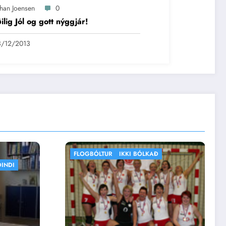
óhan Joensen
0
ilig Jól og gott nýggjár!
3/12/2013
ÓLKAÐ
HORNBLÁSTUR
IKKI BÓLKAÐ