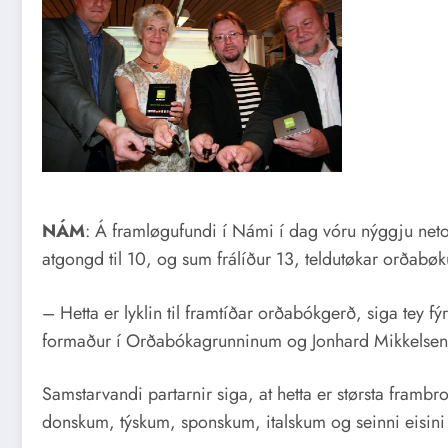
NÁM
: Á framløgufundi í Námi í dag vóru nýggju neto
atgongd til 10, og sum frálíður 13, teldutøkar orðabø
– Hetta er lyklin til framtíðar orðabókgerð, siga tey
formaður í Orðabókagrunninum og Jonhard Mikkelsen, 
Samstarvandi partarnir siga, at hetta er størsta fram
donskum, týskum, sponskum, italskum og seinni eisin