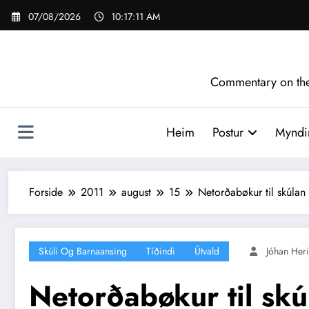
Videre
07/08/2026
10:17:12 AM
til
indhold
Commentary on the 
Heim
Postur
Myndir
Forside
2011
august
15
Netorðabøkur til skúlan
Skúli Og Barnaansing
Tíðindi
Útvald
Jóhan Heri
Netorðabøkur til skú