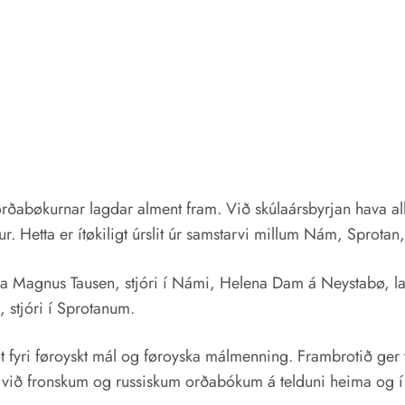
rðabøkurnar lagdar alment fram. Við skúlaársbyrjan hava al
kur. Hetta er ítøkiligt úrslit úr samstarvi millum Nám, Spr
 fýra Magnus Tausen, stjóri í Námi, Helena Dam á Neystabø,
stjóri í Sprotanum.
brot fyri føroyskt mál og føroyska málmenning. Frambrotið ge
i við fronskum og russiskum orðabókum á telduni heima og í