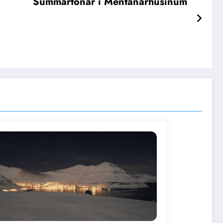
Summartónar í Mentanarhúsinum