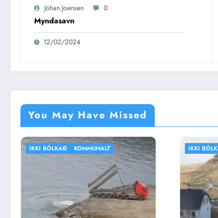
Jóhan Joensen
0
Myndasavn
12/02/2024
You May Have Missed
IKKI BÓLKAÐ
VEÐRIÐ
IK
SK