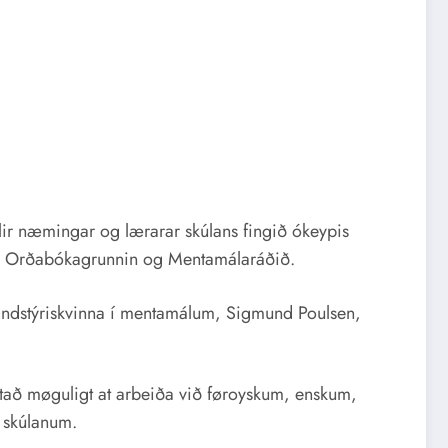
lir næmingar og lærarar skúlans fingið ókeypis
otan, Orðabókagrunnin og Mentamálaráðið.
 landstýriskvinna í mentamálum, Sigmund Poulsen,
r tað møguligt at arbeiða við føroyskum, enskum,
 skúlanum.