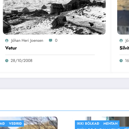
Jóhan Heri Joensen
0
J
Vetur
Silvi
28/10/2008
1
IKKI BÓLKAÐ
MENTAN
FLOGBÓLTUR