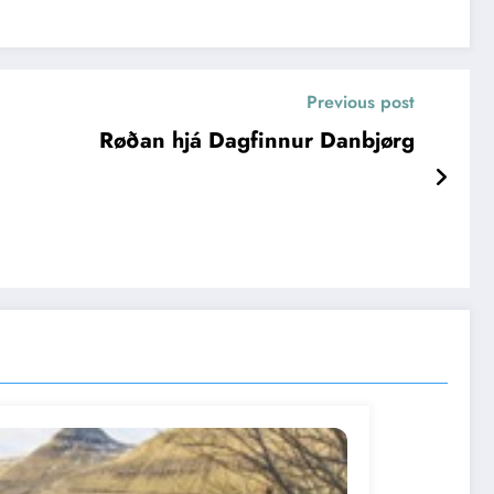
Previous post
Røðan hjá Dagfinnur Danbjørg