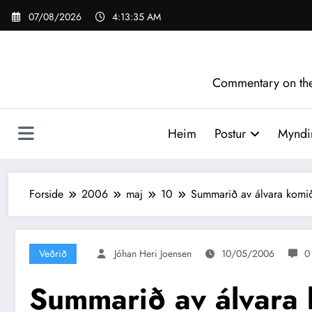
Videre
07/08/2026
4:13:35 AM
til
indhold
Commentary on the 
Heim
Postur
Myndir
Forside
2006
maj
10
Summarið av álvara komi
Veðrið
Jóhan Heri Joensen
10/05/2006
0
Summarið av álvara