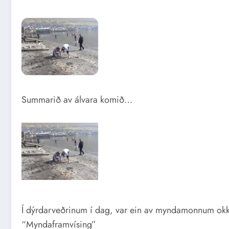
Summarið av álvara komið…
Í dýrdarveðrinum í dag, var ein av myndamonnum okkar
“Myndaframvísing”