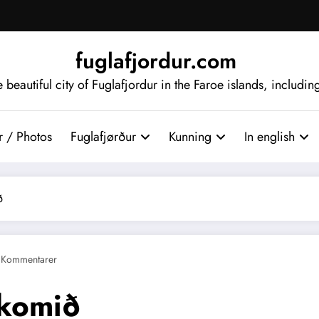
fuglafjordur.com
beautiful city of Fuglafjordur in the Faroe islands, includi
 / Photos
Fuglafjørður
Kunning
In english
ð
 Kommentarer
 komið