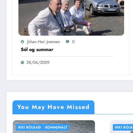
Jóhan Heri Joensen
0
Sól og summar
28/06/2009
You May Have Missed
IKKI BÓLKAÐ
VEÐRIÐ