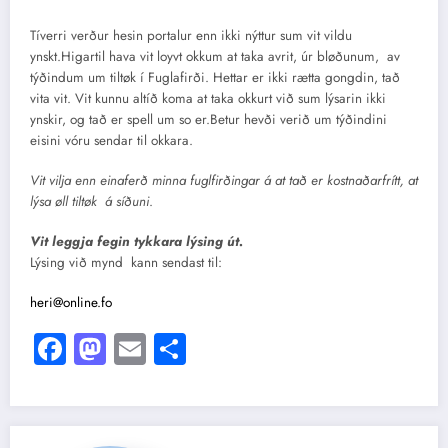
Tíverri verður hesin portalur enn ikki nýttur sum vit vildu
ynskt.Higartil hava vit loyvt okkum at taka avrit, úr bløðunum, av
týðindum um tiltøk í Fuglafirði. Hettar er ikki rætta gongdin, tað
vita vit. Vit kunnu altíð koma at taka okkurt við sum lýsarin ikki
ynskir, og tað er spell um so er.Betur hevði verið um týðindini
eisini vóru sendar til okkara.
Vit vilja enn einaferð minna fuglfirðingar á at tað er kostnaðarfrítt, at
lýsa øll tiltøk á síðuni
.
Vit leggja fegin tykkara lýsing út.
Lýsing við mynd kann sendast til:
heri@online.fo
Facebook
Mastodon
Email
Share