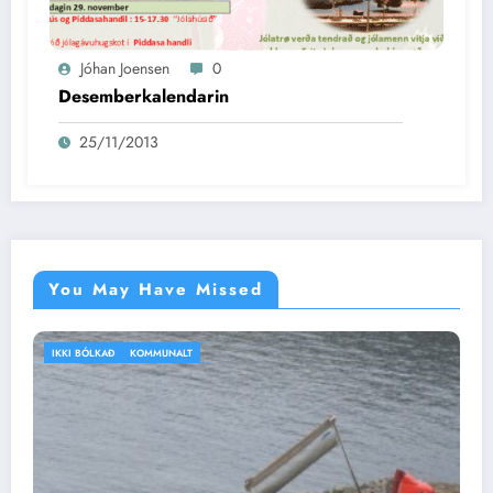
Jóhan Joensen
0
Desemberkalendarin
25/11/2013
You May Have Missed
IKKI BÓLKAÐ
VEÐRIÐ