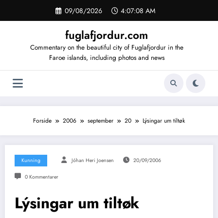
Videre
09/08/2026
4:07:08 AM
til
indhold
fuglafjordur.com
Commentary on the beautiful city of Fuglafjordur in the
Faroe islands, including photos and news
Forside
2006
september
20
Lýsingar um tiltøk
Kunning
Jóhan Heri Joensen
20/09/2006
0 Kommentarer
Lýsingar um tiltøk