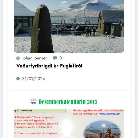
Jóhan Joensen
0
Veðurfyribrigdi úr Fuglafirði
31/01/2024