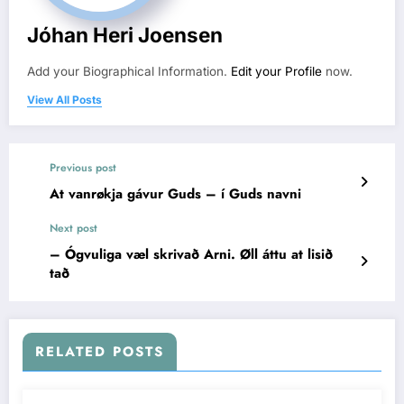
Jóhan Heri Joensen
Add your Biographical Information.
Edit your Profile
now.
View All Posts
Previous post
At vanrøkja gávur Guds – í Guds navni
Next post
– Ógvuliga væl skrivað Arni. Øll áttu at lisið
tað
RELATED POSTS