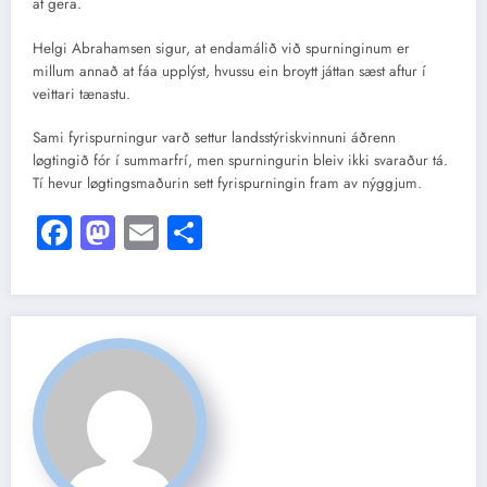
at gera.
Helgi Abrahamsen sigur, at endamálið við spurninginum er
millum annað at fáa upplýst, hvussu ein broytt játtan sæst aftur í
veittari tænastu.
Sami fyrispurningur varð settur landsstýriskvinnuni áðrenn
løgtingið fór í summarfrí, men spurningurin bleiv ikki svaraður tá.
Tí hevur løgtingsmaðurin sett fyrispurningin fram av nýggjum.
Facebook
Mastodon
Email
Share