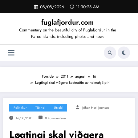
Videre
08/08/2026
11:30:29 AM
til
indhold
fuglafjordur.com
Commentary on the beautiful city of Fuglafjordur in the
Faroe islands, including photos and news
Forside
2011
august
16
Løgtingi skal viðgera kostnaðin av heimahjálpini
Politikkur
Tíðindi
Útvald
Jóhan Heri Joensen
16/08/2011
0 Kommentarer
Løgtingi skal viðgera