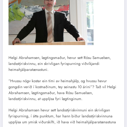
Helgi Abrahamsen, løgtingsmaður, hevur sett Rósu Samuelsen,
landsstýriskvinnu, ein skrivligan fyrispurning viðvíkjandi
heimahjálparatænastuni.
”Hvussu nógv kostar ein tími av heimahjálp, og hvussu hevur
gongdin verið í kostnaðinum, tey seinastu 10 árini”? Tað vil Helgi
Abrahamsen, løgtingsmaður, hava Rósu Samuelsen,
landsstýriskvinnu, at upplýsa fyri løgtinginum.
Helgi Abrahamsen hevur sett landsstýriskvinnuni ein skrivligan
fyrispurning, í átta punktum, har hann biður landsstýriskvinnuna
upplýsa um ymisk viðurskifti, ið hava við heimahjálparatænastuna