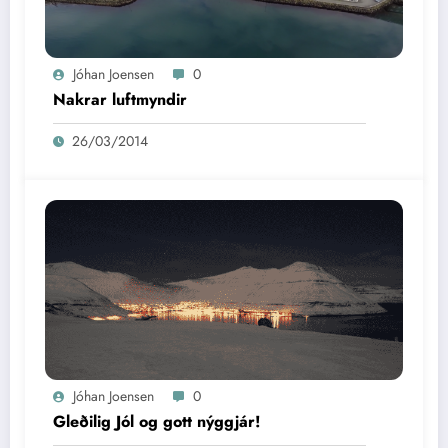
Jóhan Joensen
0
Nakrar luftmyndir
26/03/2014
Jóhan Joensen
0
Gleðilig Jól og gott nýggjár!