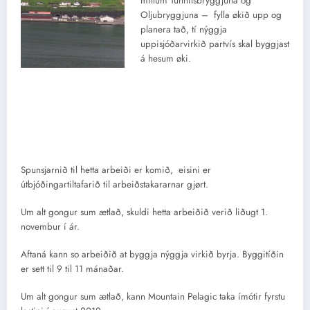
millum Tunnilsbryggjuna og
Oljubryggjuna – fylla økið upp og
planera tað, tí nýggja
uppisjóðarvirkið partvís skal byggjast
á hesum øki.
Spunsjarnið til hetta arbeiði er komið, eisini er
útbjóðingartiltafarið til arbeiðstakararnar gjørt.
Um alt gongur sum ætlað, skuldi hetta arbeiðið verið liðugt 1.
novembur í ár.
Aftaná kann so arbeiðið at byggja nýggja virkið byrja. Byggitíðin
er sett til 9 til 11 mánaðar.
Um alt gongur sum ætlað, kann Mountain Pelagic taka ímótir fyrstu