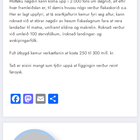
Móttøku nøgdin kann koma upp í 2.000 tons um døgnið, alt eftir
hvør framleiðslan er, til dømis hvussu nógv verður flakaskorið o.a.
Her er lagt uppfyri, at tá svartkjafturin kemur fyri seg aftur, kann
roknast við at stórar nøgdir av hesum fiskaslagnum fara at vera
landaðar til matna, umframt sildina og makrelin. Roknað verður
við umleið 100 starvsfólkum, íroknað landingar- og
avskipingarfólk.
Fult útbygd kemur verkætlanin at kosta 250 til 300 mill. kr.
Tað er eisini mangt sum týðir uppá at fíggingin verður reint
føroysk.
Facebook
Mastodon
Email
Share