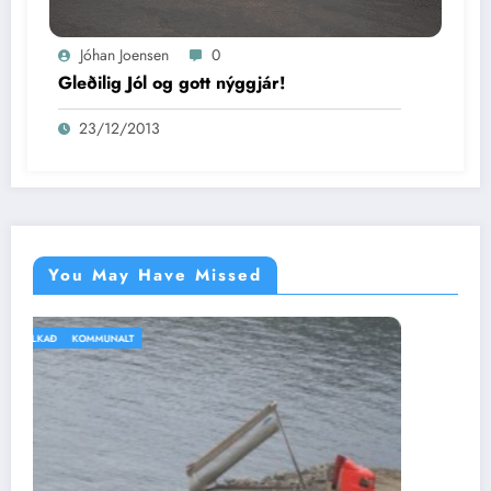
Jóhan Joensen
0
Gleðilig Jól og gott nýggjár!
23/12/2013
You May Have Missed
IKKI BÓLKAÐ
VEÐRIÐ