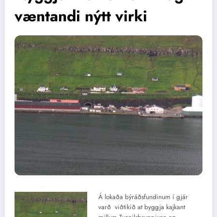
væntandi nýtt virki
Á lokaða býráðsfundinum í gjár
varð viðtikið at byggja kajkant