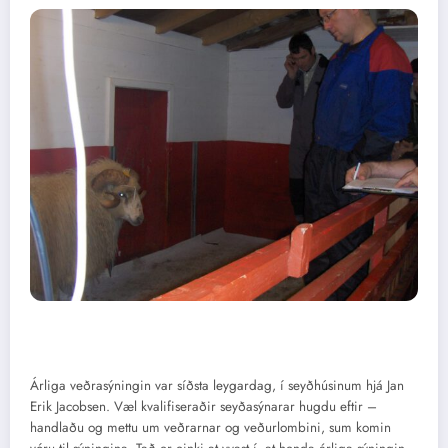
Árliga veðrasýningin var síðsta leygardag, í seyðhúsinum hjá Jan
Erik Jacobsen. Væl kvalifiseraðir seyðasýnarar hugdu eftir –
handlaðu og mettu um veðrarnar og veðurlombini, sum komin