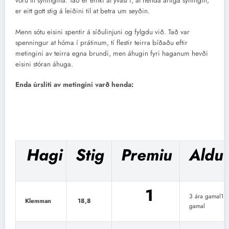
vóru til sýningina. Tað er einki at yvast í, at henda árliga sýningin,
er eitt gott stig á leiðini til at betra um seyðin.
Menn sótu eisini spentir á síðulinjuni og fylgdu við. Tað var
spenningur at hóma í prátinum, tí flestir teirra bíðaðu eftir
metingini av teirra egna brundi, men áhugin fyri haganum hevði
eisini stóran áhuga.
Enda úrsliti av metingini varð henda:
Hagi
Stig
Premiu
Aldu
1
3 ára gamal1 á
Klemman
18,8
gamal