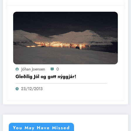
Jóhan Joensen
0
Gleðilig Jól og gott nýggjár!
23/12/2013
You May Have Missed