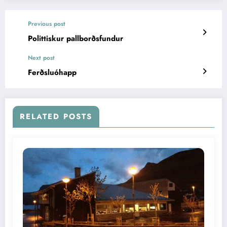
Previous post
Polittiskur pallborðsfundur
Next post
Ferðsluóhapp
RELATED POSTS