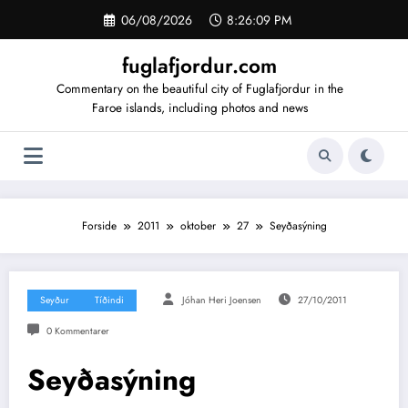
Videre
06/08/2026
8:26:10 PM
til
indhold
fuglafjordur.com
Commentary on the beautiful city of Fuglafjordur in the
Faroe islands, including photos and news
Forside
2011
oktober
27
Seyðasýning
Seyður
Tíðindi
Jóhan Heri Joensen
27/10/2011
0 Kommentarer
Seyðasýning