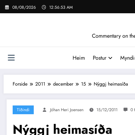
Videre
08/08/2026
12:56:54 AM
til
indhold
Commentary on the 
Heim
Postur
Myndir
Forside
2011
december
15
Nýggj heimasíða
Tíðindi
Jóhan Heri Joensen
15/12/2011
0 
Nýggj heimasíða