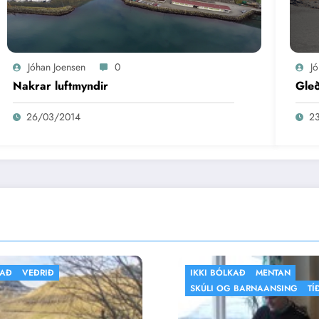
Jóhan Joensen
0
J
Nakrar luftmyndir
Gleð
26/03/2014
2
I BÓLKAÐ
MENTAN
FLOGBÓLTUR
IKKI BÓ
ÚLI OG BARNAANSING
TÍÐINDI