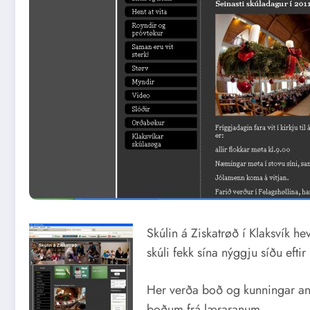
Skúlin á Ziskatrøð í Klaksvík he
skúli fekk sína nýggju síðu eftir h
Her verða boð og kunningar ann
boðum frá læraranum.