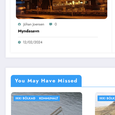
Jóhan Joensen
0
Myndasavn
12/02/2024
You May Have Missed
IKKI BÓLKAÐ
VEÐRIÐ
IKK
SK