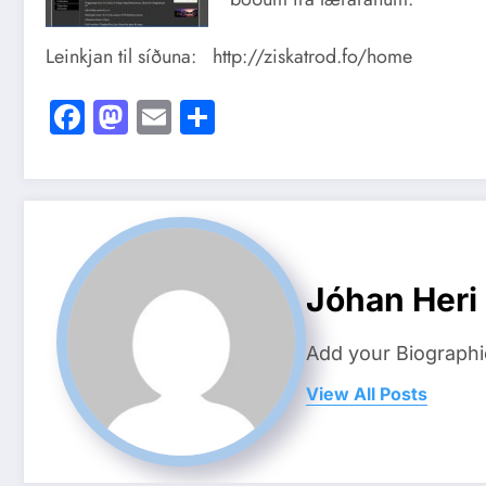
Leinkjan til síðuna: http://ziskatrod.fo/home
Facebook
Mastodon
Email
Share
Jóhan Heri
Add your Biographi
View All Posts