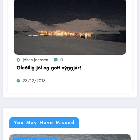
Jóhan Joensen
0
Gleðilig Jól og gott nýggjár!
23/12/2013
You May Have Missed