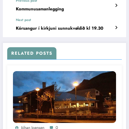
Previous post
Kommunusamanlegging
Next post
Kórsangur í kirkjuni sunnukvøldið kl 19.30
RELATED POSTS
Jóhan Joensen
0