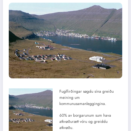
Fuglfirðingar søgdu sína greiðu
meining um
kommunusamanleggingina.
60% av borgarunum sum hava
atkvøðurætt vóru og greiddu
atkvøðu.