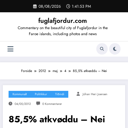
Videre
08/08/2026
1:41:53 PM
til
indhold
fuglafjordur.com
Commentary on the beautiful city of Fuglafjordur in the
Faroe islands, including photos and news
Forside
2012
maj
4
85,5% atkvøddu – Nei
Kommunalt
Politikkur
Tíðindi
Jóhan Heri Joensen
04/05/2012
0 Kommentarer
85,5% atkvøddu – Nei