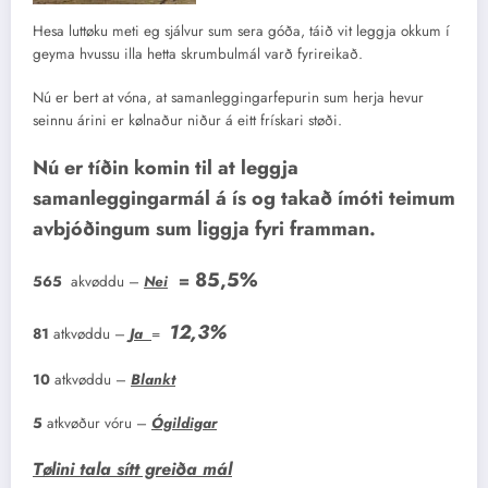
Hesa luttøku meti eg sjálvur sum sera góða, táið vit leggja okkum í
geyma hvussu illa hetta skrumbulmál varð fyrireikað.
Nú er bert at vóna, at samanleggingarfepurin sum herja hevur
seinnu árini er kølnaður niður á eitt frískari støði.
Nú er tíðin komin til at leggja
samanleggingarmál á ís og takað ímóti teimum
avbjóðingum sum liggja fyri framman.
85,5%
=
565
akvøddu –
Nei
12,3%
81
atkvøddu –
Ja
=
10
atkvøddu –
Blankt
5
atkvøður vóru –
Ógildigar
Tølini tala sítt greiða mál