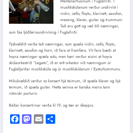
Mentanarhúsinum í Fuglafirði.
Í
musikkskúlanum verður undirvíst í
violin, cello, floytu, klarinett, saxofon,
messing, klaver, guitar og trummum.
Tað eru gott og væl 60 næmingar,
sum fáa ljóðførisundirvísing í Fuglafirði.
Týskvøldið verða tað næmingar, sum spæla violin, cello, floytu,
klarinett, saxofon og horn, ið fara at framføra. Vit fara bæði at
hoyra næmingar spæla solo, men høvi verður eisini at hoyra
skúlaorkestrið “Legato”, ið er eitt orkestur við næmingum úr
Fuglafjarðar musikkskúla og úr musikkskúlanum í Eysturkommunu.
Mikukvøldið verður so konsert hjá teimum, ið spæla klaver og hjá
teimum, ið spæla guitar. Hetta seinna er kanska meira tann
rútmiski parturin.
Báðar konsertirnar verða kl 19, og tær er ókeypis.
Facebook
Mastodon
Email
Share