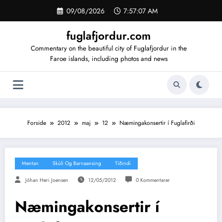
Videre
09/08/2026
7:57:07 AM
til
indhold
fuglafjordur.com
Commentary on the beautiful city of Fuglafjordur in the
Faroe islands, including photos and news
Forside
2012
maj
12
Næmingakonsertir í Fuglafirði
Mentan
Skúli Og Barnaansing
Tíðindi
Jóhan Heri Joensen
12/05/2012
0 Kommentarer
Næmingakonsertir í