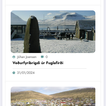
Jóhan Joensen
0
Veðurfyribrigdi úr Fuglafirði
31/01/2024