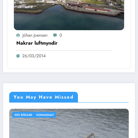
Jóhan Joensen
0
Nakrar luftmyndir
26/03/2014
You May Have Missed
IKKI BÓLKAÐ
VEÐRIÐ