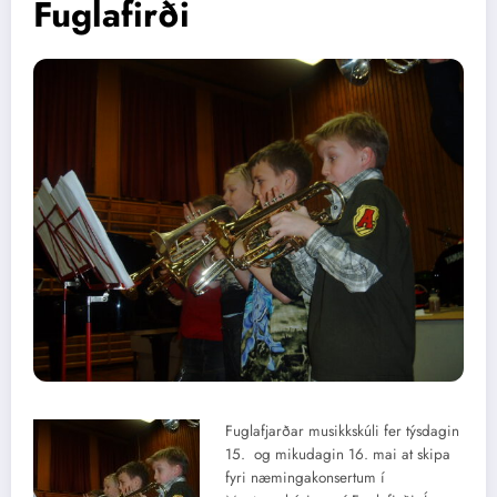
Fuglafirði
Fuglafjarðar musikkskúli fer týsdagin
15. og mikudagin 16. mai at skipa
fyri næmingakonsertum í