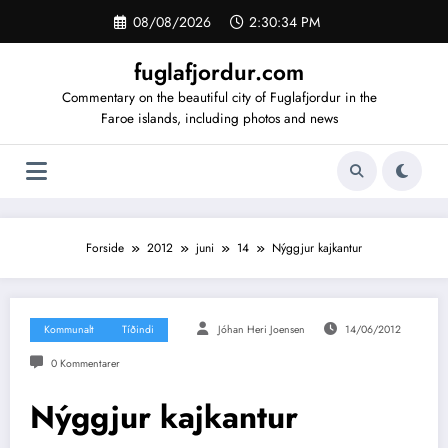
Videre
08/08/2026
2:30:35 PM
til
indhold
fuglafjordur.com
Commentary on the beautiful city of Fuglafjordur in the
Faroe islands, including photos and news
Forside
2012
juni
14
Nýggjur kajkantur
Kommunalt
Tíðindi
Jóhan Heri Joensen
14/06/2012
0 Kommentarer
Nýggjur kajkantur