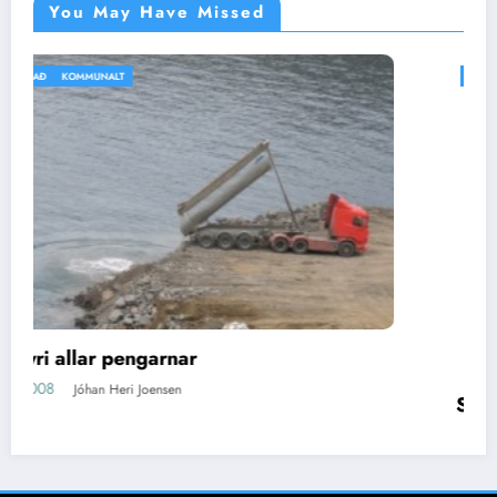
You May Have Missed
IKKI BÓLKAÐ
VEÐRIÐ
Silvitni
16/04/2008
Jóhan Heri Joensen