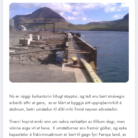
Nú er nýggi kaikanturin liðugt stoyptur, og tað eru bert smávegis
arbeiði eftir at gera, so er klárt at byggja eitt uppisjóarvirkið á
staðnum, betri umstøður til slíkt virki finnst neyvan aðrastaðni.
Tíverri hoyrist einki enn um nakra verkætlan av tílíkum slagi, men
vónina eiga vit at hava, tí umstøðurnar eru framúr góðar, og eyka
kapasitetur á fiskivinnuøkinum er bert til gagn fyri Føroya land, so