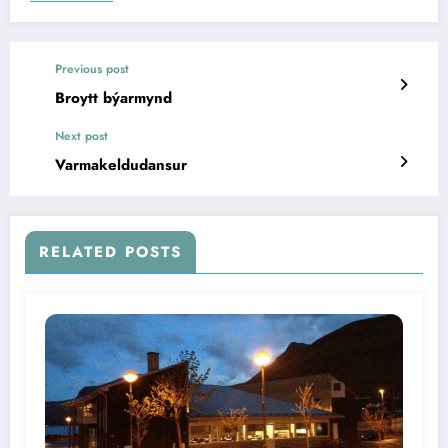
Previous post
Broytt býarmynd
Next post
Varmakeldudansur
RELATED POSTS