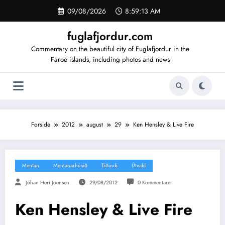
Videre
09/08/2026
8:59:13 AM
til
indhold
fuglafjordur.com
Commentary on the beautiful city of Fuglafjordur in the
Faroe islands, including photos and news
Forside
2012
august
29
Ken Hensley & Live Fire
Mentan
Mentanarhúsið
Tíðindi
Útvald
Jóhan Heri Joensen
29/08/2012
0 Kommentarer
Ken Hensley & Live Fire