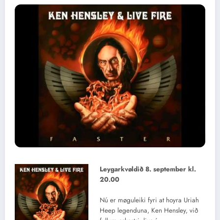
Leygarkvøldið 8. september kl.
20.00
Nú er møguleiki fyri at hoyra Uriah
Heep legenduna, Ken Hensley, við