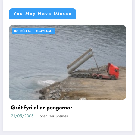
You May Have Missed
IKKI BÓLKAÐ
VEÐRIÐ
Silvitni
16/04/2008
Jóhan Heri Joensen