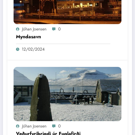
Jóhan Joensen
0
Myndasavn
12/02/2024
Jóhan Joensen
0
Veðurfyribrigdi úr Fuglafirði