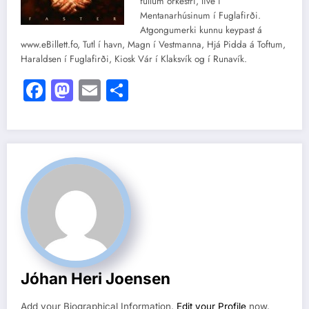
fullum orkestri, live í
Mentanarhúsinum í Fuglafirði.
Atgongumerki kunnu keypast á
www.eBillett.fo, Tutl í havn, Magn í Vestmanna, Hjá Pidda á Toftum,
Haraldsen í Fuglafirði, Kiosk Vár í Klaksvík og í Runavík.
Facebook
Mastodon
Email
Share
Jóhan Heri Joensen
Add your Biographical Information.
Edit your Profile
now.