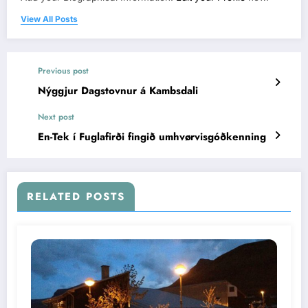
View All Posts
Previous post
Nýggjur Dagstovnur á Kambsdali
Next post
En-Tek í Fuglafirði fingið umhvørvisgóðkenning
RELATED POSTS