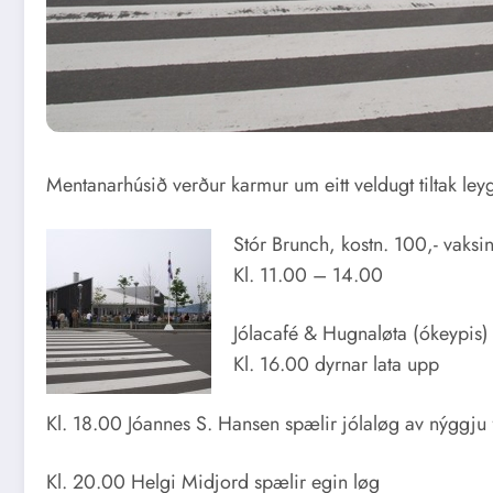
Mentanarhúsið verður karmur um eitt veldugt tiltak le
Stór Brunch, kostn. 100,- vaksi
Kl. 11.00 – 14.00
Jólacafé & Hugnaløta (ókeypis)
Kl. 16.00 dyrnar lata upp
Kl. 18.00 Jóannes S. Hansen spælir jólaløg av nýggju f
Kl. 20.00 Helgi Midjord spælir egin løg