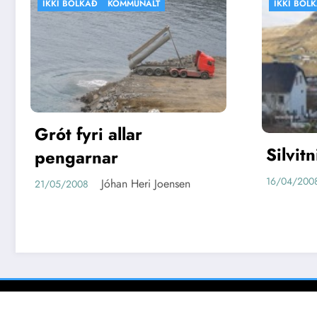
IKKI BÓLKAÐ
VEÐRIÐ
IKKI B
SKÚLI 
Silvitni
Metá
Jóhan Heri Joensen
16/04/2008
23/03/2
New