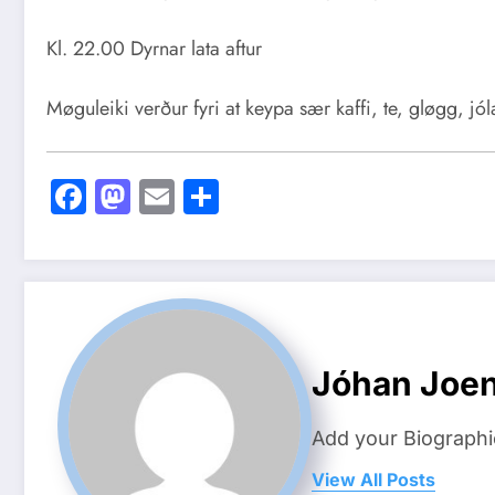
Kl. 22.00 Dyrnar lata aftur
Møguleiki verður fyri at keypa sær kaffi, te, gløgg, jól
Facebook
Mastodon
Email
Share
Jóhan Joe
Add your Biographi
View All Posts