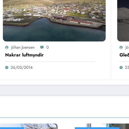
Jóhan Joensen
0
J
Nakrar luftmyndir
Gleð
26/03/2014
2