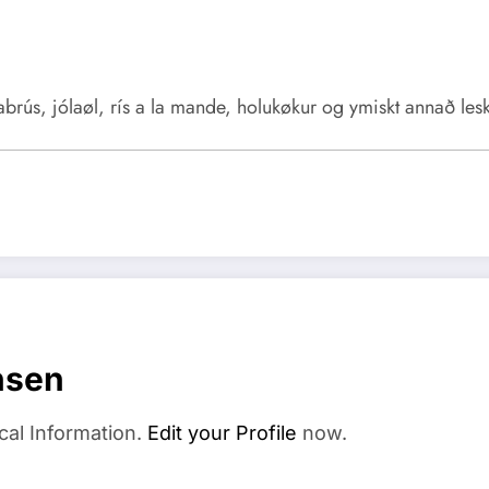
abrús, jólaøl, rís a la mande, holukøkur og ymiskt annað lesk
nsen
cal Information.
Edit your Profile
now.