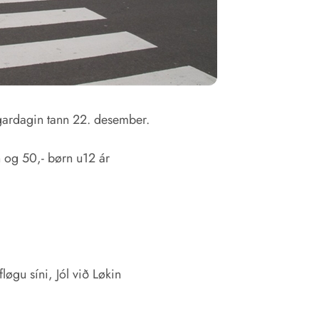
ygardagin tann 22. desember.
n og 50,- børn u12 ár
løgu síni, Jól við Løkin