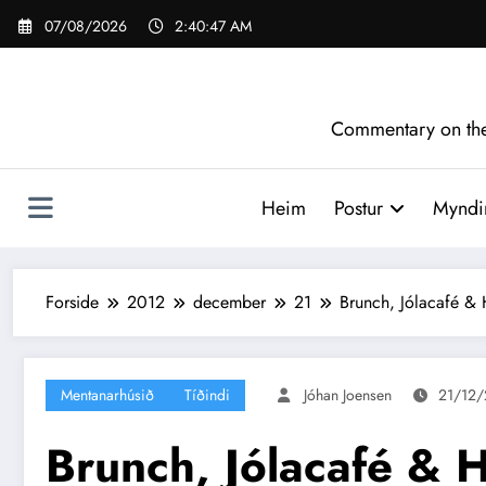
Videre
07/08/2026
2:40:48 AM
til
indhold
Commentary on the 
Heim
Postur
Myndir
Forside
2012
december
21
Brunch, Jólacafé &
Mentanarhúsið
Tíðindi
Jóhan Joensen
21/12/
Brunch, Jólacafé & 