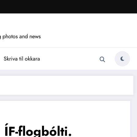
ng photos and news
Skriva til okkara
F-flogbólti.