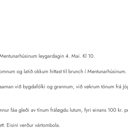
 í Mentunarhúsinum leygardagin 4. Mai. Kl 10.
mnum og latið okkum hittast til brunch í Mentunarhúsinum.
 saman við bygdafólki og grannum, við vøkrum tónum frá Jóg
nur fáa gleði av tínum fráløgdu lutum, fyri einans 100 kr. pr.
ætt. Eisini verður vártombola.