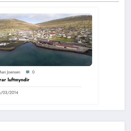
óhan Joensen
0
ar luftmyndir
6/03/2014