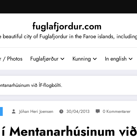
fuglafjordur.com
beautiful city of Fuglafjordur in the Faroe islands, includi
 / Photos
Fuglafjørður
Kunning
In english
ntanarhúsinum við ÍF-flogbólti.
Jóhan Heri Joensen
30/04/2013
0 Kommentarer
í Mentanarhúsinum við Í