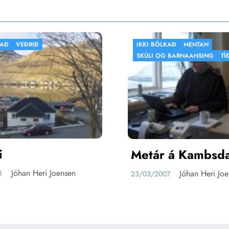
IKKI BÓLKAÐ
MENTAN
FLOGBÓLTUR
I
SKÚLI OG BARNAANSING
TÍÐINDI
Metár á Kambsdali
ÍF føroyam
Jóhan Heri Joensen
23/03/2007
kvinnum 
Jó
20/03/2007