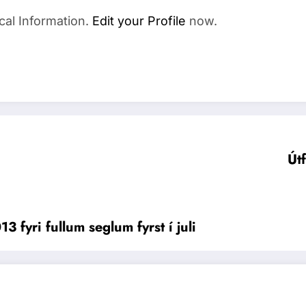
cal Information.
Edit your Profile
now.
Út
fyri fullum seglum fyrst í juli