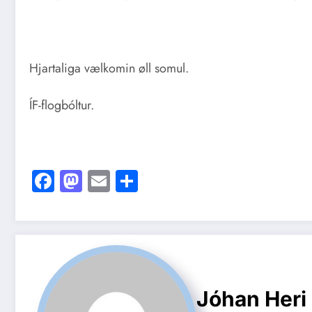
Hjartaliga vælkomin øll somul.
ÍF-flogbóltur.
Facebook
Mastodon
Email
Share
Jóhan Heri