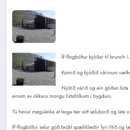
ÍF-flogbóltur bjóðar til brunch
Komið og bjóðið várinum vælko
Njótið várið og ein góðan bita
einum av okkara mongu listafólkum í bygduni.
Tú hevur møguleika at leiga tær eitt søluborð og lata on
ÍF-flogbóltur selur góð brúkt spæliklæðir fyri lítið og l