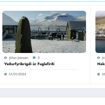
Jóhan Joensen
0
J
Veðurfyribrigdi úr Fuglafirði
Nakr
31/01/2024
2