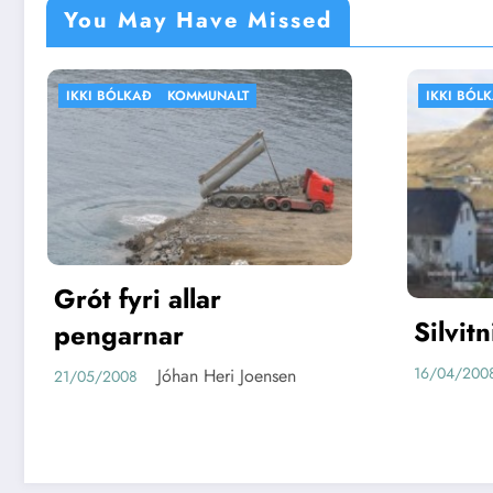
You May Have Missed
IKKI BÓLKAÐ
VEÐRIÐ
Silvitni
Jóhan Heri Joensen
16/04/2008
sen