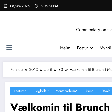
Videre
08/08/2026
5:06:52 PM
til
indhold
Commentary on the 
Heim
Postur
Myndir
Forside
2013
april
30
Vælkomin til Brunch í Me
Featured
Flogbóltur
Mentanarhúsið
Tíðindi
Útvald
Vælkomin til Brunch 