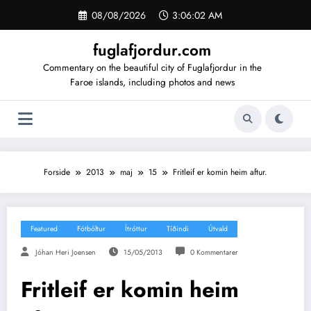
Videre
08/08/2026
3:06:03 AM
til
indhold
fuglafjordur.com
Commentary on the beautiful city of Fuglafjordur in the
Faroe islands, including photos and news
Forside
2013
maj
15
Fritleif er komin heim aftur.
Featured
Fótbóltur
Ítróttur
Tíðindi
Útvald
Jóhan Heri Joensen
15/05/2013
0 Kommentarer
Fritleif er komin heim