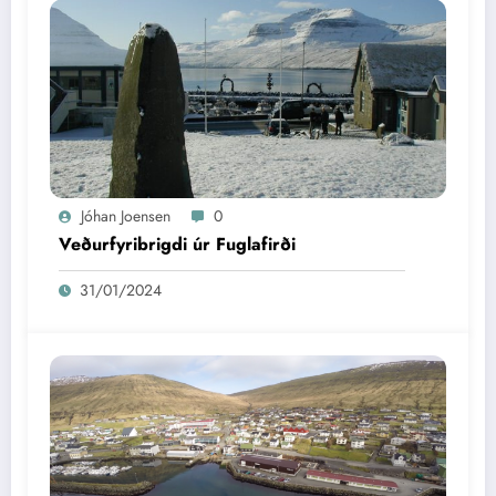
Jóhan Joensen
0
Veðurfyribrigdi úr Fuglafirði
31/01/2024