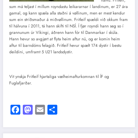
hálvu. Fritleif,
sum má teljast í millum royndastu leikararnar í landinum, er 27 ára
gamal, og kann spæla alla staðni á vøllinum, men er mest kendur
sum ein stríðsmaður á miðvøllinum. Fritleif spældi við okkum fram
til hálvuna í 2011, tá hann skifti til NSÍ. Í fjør royndi hann seg so í
grannunum úr Víkingi, áðrenn hann fór til Danmarkar í skúla.
Hann hevur so avgjørt at flyta heim aftur nú, og er komin heim
aftur til barndóms felagið. Fritleif hevur spælt 174 dystir í bestu
deildini, umframt 5 U21 landsdystir.
Vit ynskja Fritleif hjartaliga vælheimafturkomnan til ÍF og
Fuglafjarðar.
Facebook
Mastodon
Email
Share