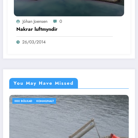
Jóhan Joensen
0
Nakrar luftmyndir
26/03/2014
You May Have Missed
IKKI BÓLKAÐ
VEÐRIÐ