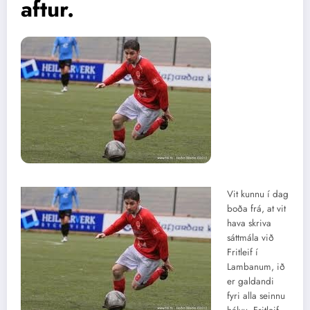
aftur.
Vit kunnu í dag
boða frá, at vit
hava skriva
sáttmála við
Fritleif í
Lambanum, ið
er galdandi
fyri alla seinnu