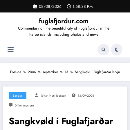
Videre
08/08/2026
1:58:38 PM
til
indhold
fuglafjordur.com
Commentary on the beautiful city of Fuglafjordur in the
Faroe islands, including photos and news
Forside
2006
september
13
Sangkvøld í Fuglafjarðar kirkju
Sangur
Jóhan Heri Joensen
13/09/2006
0 Kommentarer
Sangkvøld í Fuglafjarðar