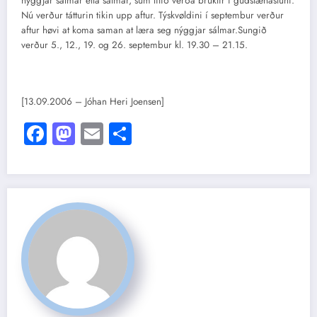
nýggjar sálmar ella sálmar, sum lítið verða brúktir í gudstænastuni.
Nú verður tátturin tikin upp aftur. Týskvøldini í septembur verður
aftur høvi at koma saman at læra seg nýggjar sálmar.Sungið
verður 5., 12., 19. og 26. septembur kl. 19.30 – 21.15.
[13.09.2006 – Jóhan Heri Joensen]
Facebook
Mastodon
Email
Share