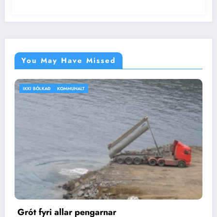
You May Have Missed
IKKI BÓLKAÐ
VEÐRIÐ
nar