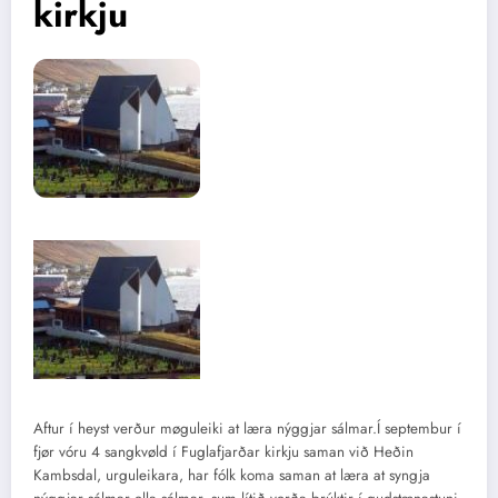
kirkju
Aftur í heyst verður møguleiki at læra nýggjar sálmar.Í septembur í
fjør vóru 4 sangkvøld í Fuglafjarðar kirkju saman við Heðin
Kambsdal, urguleikara, har fólk koma saman at læra at syngja