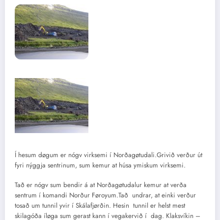
Í hesum døgum er nógv virksemi í Norðagøtudali.Grivið verður út
fyri nýggja sentrinum, sum kemur at húsa ymiskum virksemi.
Tað er nógv sum bendir á at Norðagøtudalur kemur at verða
sentrum í komandi Norður Føroyum.Tað undrar, at einki verður
tosað um tunnil yvir í Skálafjørðin. Hesin tunnil er helst mest
skilagóða íløga sum gerast kann í vegakervið í dag. Klaksvíkin –