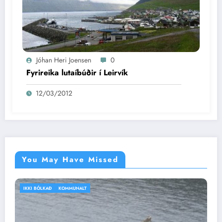
Jóhan Heri Joensen
0
Fyrireika lutaíbúðir í Leirvík
12/03/2012
You May Have Missed
IKKI BÓLKAÐ
VEÐRIÐ