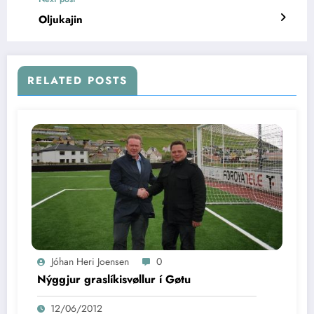
Oljukajin
RELATED POSTS
Jóhan Heri Joensen
0
Nýggjur graslíkisvøllur í Gøtu
12/06/2012