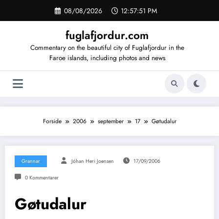
Videre
08/08/2026
12:57:51 PM
til
indhold
fuglafjordur.com
Commentary on the beautiful city of Fuglafjordur in the
Faroe islands, including photos and news
Forside
2006
september
17
Gøtudalur
Grannar
Jóhan Heri Joensen
17/09/2006
0 Kommentarer
Gøtudalur