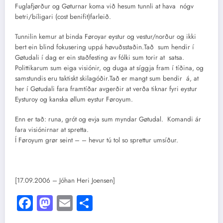
Fuglafjørður og Gøturnar koma við hesum tunnli at hava nógv
betri/bíligari (cost benifit)farleið.
Tunnilin kemur at binda Føroyar eystur og vestur/norður og ikki
bert ein blind fokusering uppá høvuðsstaðin.Tað sum hendir í
Gøtudali í dag er ein staðfesting av fólki sum torir at satsa.
Polittikarum sum eiga visiónir, og duga at síggja fram í tíðina, og
samstundis eru taktiskt skilagóðir.Tað er mangt sum bendir á, at
her í Gøtudali fara framtíðar avgerðir at verða tiknar fyri eystur
Eysturoy og kanska øllum eystur Føroyum.
Enn er tað: runa, grót og evja sum myndar Gøtudal. Komandi ár
fara visiónirnar at spretta.
Í Føroyum grør seint – – hevur tú tol so sprettur umsíður.
[17.09.2006 – Jóhan Heri Joensen]
Facebook
Mastodon
Email
Share