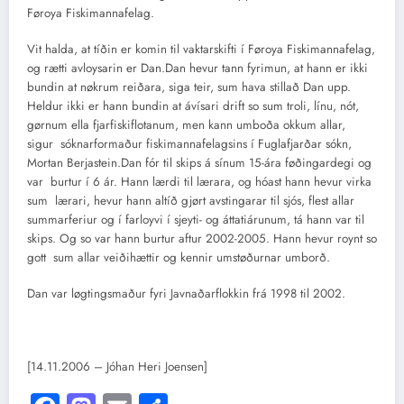
Føroya Fiskimannafelag.
Vit halda, at tíðin er komin til vaktarskifti í Føroya Fiskimannafelag,
og rætti avloysarin er Dan.Dan hevur tann fyrimun, at hann er ikki
bundin at nøkrum reiðara, siga teir, sum hava stillað Dan upp.
Heldur ikki er hann bundin at ávísari drift so sum troli, línu, nót,
gørnum ella fjarfiskiflotanum, men kann umboða okkum allar,
sigur sóknarformaður fiskimannafelagsins í Fuglafjarðar sókn,
Mortan Berjastein.Dan fór til skips á sínum 15-ára føðingardegi og
var burtur í 6 ár. Hann lærdi til lærara, og hóast hann hevur virka
sum lærari, hevur hann altíð gjørt avstingarar til sjós, flest allar
summarferiur og í farloyvi í sjeyti- og áttatiárunum, tá hann var til
skips. Og so var hann burtur aftur 2002-2005. Hann hevur roynt so
gott sum allar veiðihættir og kennir umstøðurnar umborð.
Dan var løgtingsmaður fyri Javnaðarflokkin frá 1998 til 2002.
[14.11.2006 – Jóhan Heri Joensen]