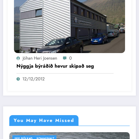
Jóhan Heri Joensen
0
Nýggja býráðið hevur skipað seg
12/12/2012
You May Have Missed
IKKI BÓLKAÐ
VEÐRIÐ