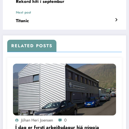
Rekord hiti í septembur
Next post
Titanic
RELATED POSTS
Jóhan Heri Joensen
0
Í dag er fyrsti arbeiðsdagur hjá nýggja