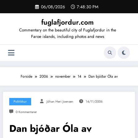
Videre
06/08/2026
7:48:30 PM
til
indhold
fuglafjordur.com
Commentary on the beautiful city of Fuglafjordur in the
Faroe islands, including photos and news
Forside
2006
november
14
Dan bjóðar Óla av
Politikkur
Jóhan Heri Joensen
14/11/2006
0 Kommentarer
Dan bjóðar Óla av