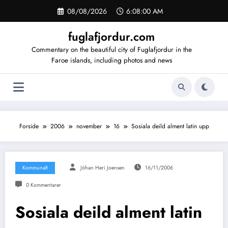
Videre
08/08/2026
6:08:00 AM
til
indhold
fuglafjordur.com
Commentary on the beautiful city of Fuglafjordur in the
Faroe islands, including photos and news
Forside
2006
november
16
Sosiala deild alment latin upp
Kommunalt
Jóhan Heri Joensen
16/11/2006
0 Kommentarer
Sosiala deild alment latin