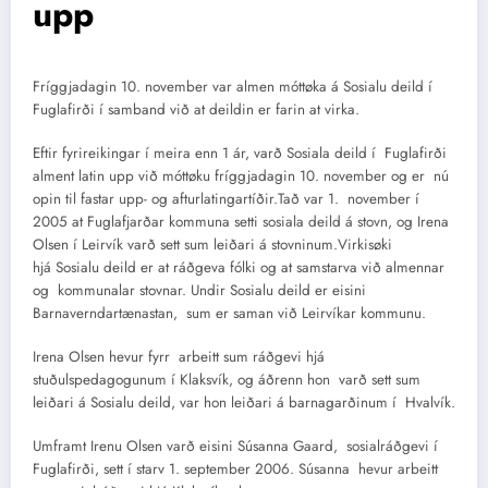
upp
Fríggjadagin 10. november var almen móttøka á Sosialu deild í
Fuglafirði í samband við at deildin er farin at virka.
Eftir fyrireikingar í meira enn 1 ár, varð Sosiala deild í Fuglafirði
alment latin upp við móttøku fríggjadagin 10. november og er nú
opin til fastar upp- og afturlatingartíðir.Tað var 1. november í
2005 at Fuglafjarðar kommuna setti sosiala deild á stovn, og Irena
Olsen í Leirvík varð sett sum leiðari á stovninum.Virkisøki
hjá Sosialu deild er at ráðgeva fólki og at samstarva við almennar
og kommunalar stovnar. Undir Sosialu deild er eisini
Barnaverndartænastan, sum er saman við Leirvíkar kommunu.
Irena Olsen hevur fyrr arbeitt sum ráðgevi hjá
stuðulspedagogunum í Klaksvík, og áðrenn hon varð sett sum
leiðari á Sosialu deild, var hon leiðari á barnagarðinum í Hvalvík.
Umframt Irenu Olsen varð eisini Súsanna Gaard, sosialráðgevi í
Fuglafirði, sett í starv 1. september 2006. Súsanna hevur arbeitt