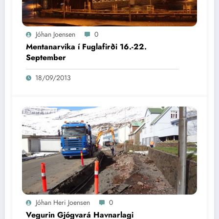
Jóhan Joensen
0
Mentanarvika í Fuglafirði 16.-22.
September
18/09/2013
Jóhan Heri Joensen
0
Vegurin Gjógvará Havnarlagi