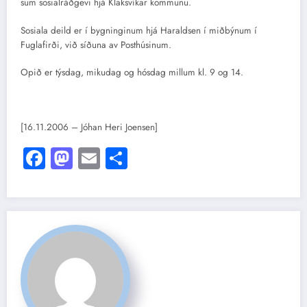
sum sosialráðgevi hjá Klaksvíkar kommunu.
Sosiala deild er í bygninginum hjá Haraldsen í miðbýnum í
Fuglafirði, við síðuna av Posthúsinum.
Opið er týsdag, mikudag og hósdag millum kl. 9 og 14.
[16.11.2006 – Jóhan Heri Joensen]
Facebook
Mastodon
Email
Share