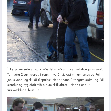
Í byrjanini settu vit spurnaðartekin við um hvør kattakongurin varð.
Teir vóru 2 sum slerdu í senn, tí varð lutakast millum Janus og Pól.
Janus vann, og skuldi tí spulast. Her er hann í trongum skóm, og Pól
stendur og eygleiðir við einum skálkabrosi. Hann sleppur
turrskøddur til húsa í ár.