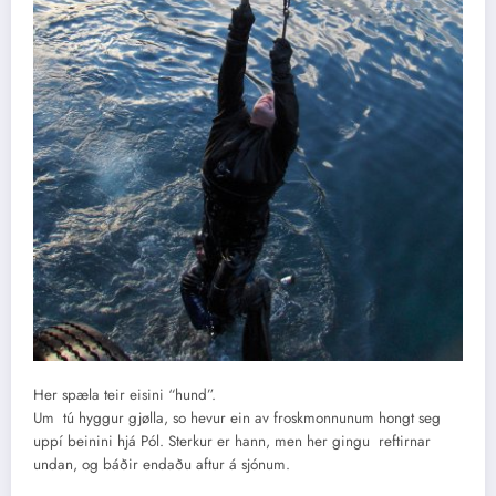
Her spæla teir eisini “hund”.
Um tú hyggur gjølla, so hevur ein av froskmonnunum hongt seg
uppí beinini hjá Pól. Sterkur er hann, men her gingu reftirnar
undan, og báðir endaðu aftur á sjónum.