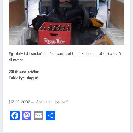
Eg bleiv ikki spulaður í ár. Í suppubilinum var eisini okkurt annað
til matna.
Øll tit sum luttóku:
Takk fyri dagin!
[17.02.2007 – Jóhan Heri Joensen]
Facebook
Mastodon
Email
Share