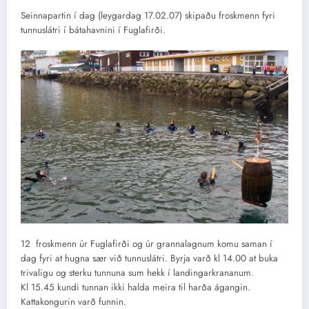
Seinnapartin í dag (leygardag 17.02.07) skipaðu froskmenn fyri
tunnuslátri í bátahavnini í Fuglafirði.
12 froskmenn úr Fuglafirði og úr grannalagnum komu saman í
dag fyri at hugna sær við tunnuslátri. Byrja varð kl 14.00 at buka
trivaligu og sterku tunnuna sum hekk í landingarkrananum.
Kl 15.45 kundi tunnan ikki halda meira til harða ágangin.
Kattakongurin varð funnin.