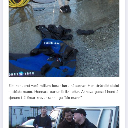
Eitt konubrot varð millum hesar høru hálsarnar. Hon strýddist eisini
til síðsta mann. Hennara partur lá ikki eftur. At hava gassa í hond á
sjónum í 2 tímar krevur sanniliga “sín mann”.