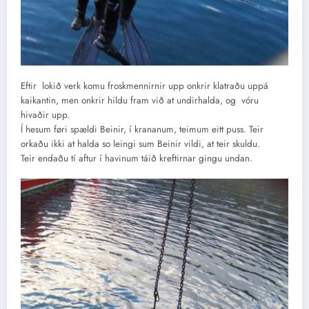
Eftir lokið verk komu froskmennirnir upp onkrir klatraðu uppá
kaikantin, men onkrir hildu fram við at undirhalda, og vóru
hivaðir upp.
Í hesum føri spældi Beinir, í krananum, teimum eitt puss. Teir
orkaðu ikki at halda so leingi sum Beinir vildi, at teir skuldu.
Teir endaðu tí aftur í havinum táið kreftirnar gingu undan.