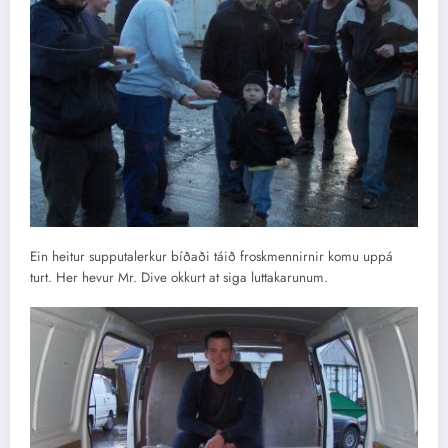
Ein heitur supputalerkur bíðaði táið froskmennirnir komu uppá
turt. Her hevur Mr. Dive okkurt at siga luttakarunum.