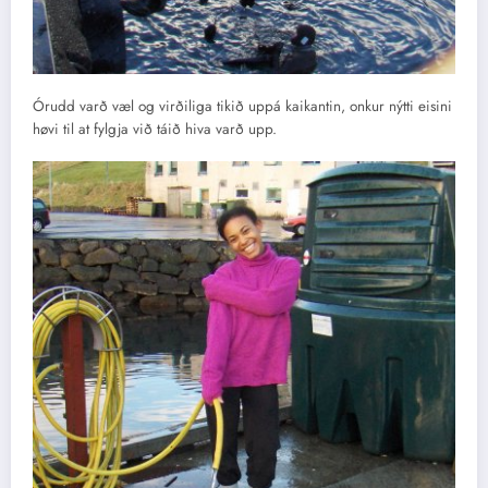
Órudd varð væl og virðiliga tikið uppá kaikantin, onkur nýtti eisini
høvi til at fylgja við táið hiva varð upp.