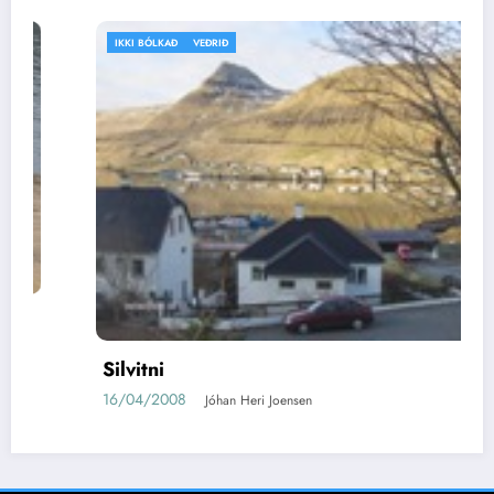
IKKI BÓLKAÐ
VEÐRIÐ
Silvitni
16/04/2008
Jóhan Heri Joensen
2