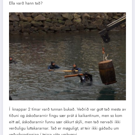
Ella varð hann tað?
Í knappar 2 tímar varð tunnan bukað. Veðrið var gott tað mesta av
tíðuni og áskoðararnir fingu sær prát á kaikantinum, men so kom
eitt æl, áskoðararnir funnu sær okkurt skýli, men tað nervaði ikki
verðuligu luttakararnar. Tað er møguligt, at teir ikki gáðaðu um
veðurbroytingina í teirra váta umhvørvi.