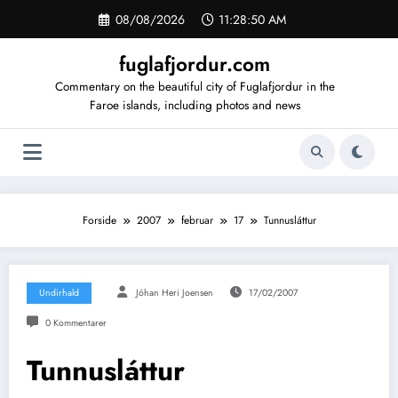
Videre
08/08/2026
11:28:51 AM
til
indhold
fuglafjordur.com
Commentary on the beautiful city of Fuglafjordur in the
Faroe islands, including photos and news
Forside
2007
februar
17
Tunnusláttur
Undirhald
Jóhan Heri Joensen
17/02/2007
0 Kommentarer
Tunnusláttur