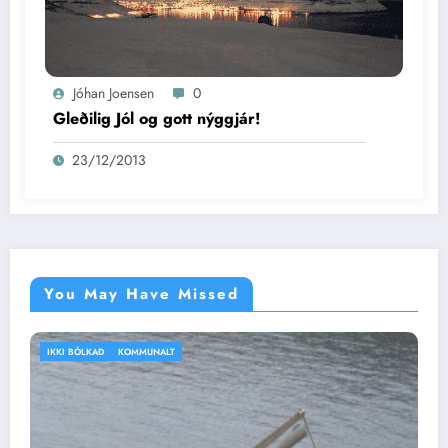
Jóhan Joensen
0
Gleðilig Jól og gott nýggjár!
23/12/2013
You May Have Missed
IKKI BÓLKAÐ
VEÐRIÐ