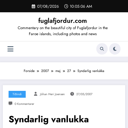
Videre
07/08/2026
10:05:06 AM
til
indhold
fuglafjordur.com
Commentary on the beautiful city of Fuglafjordur in the
Faroe islands, including photos and news
Forside
2007
maj
27
Syndarlig vanlukka
Tíðindi
Jóhan Heri Joensen
27/05/2007
0 Kommentarer
Syndarlig vanlukka