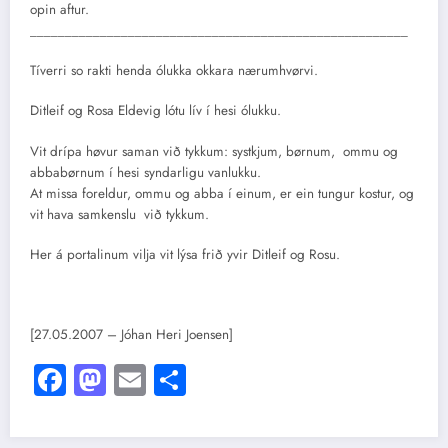
opin aftur.
______________________________________________________
Tíverri so rakti henda ólukka okkara nærumhvørvi.
Ditleif og Rosa Eldevig lótu lív í hesi ólukku.
Vit drípa høvur saman við tykkum: systkjum, børnum, ommu og
abbabørnum í hesi syndarligu vanlukku.
At missa foreldur, ommu og abba í einum, er ein tungur kostur, og
vit hava samkenslu við tykkum.
Her á portalinum vilja vit lýsa frið yvir Ditleif og Rosu.
[27.05.2007 – Jóhan Heri Joensen]
Facebook
Mastodon
Email
Share