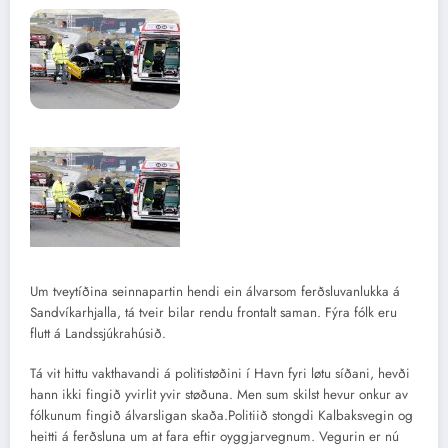
Um tveytíðina seinnapartin hendi ein álvarsom ferðsluvanlukka á
Sandvíkarhjalla, tá tveir bilar rendu frontalt saman. Fýra fólk eru
flutt á Landssjúkrahúsið.
Tá vit hittu vakthavandi á politistøðini í Havn fyri løtu síðani, hevði
hann ikki fingið yvirlit yvir støðuna. Men sum skilst hevur onkur av
fólkunum fingið álvarsligan skaða.Politiið stongdi Kalbaksvegin og
heitti á ferðsluna um at fara eftir oyggjarvegnum. Vegurin er nú