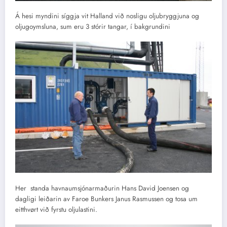
Á hesi myndini síggja vit Halland við nosligu oljubryggjuna og
oljugoymsluna, sum eru 3 stórir tangar, í bakgrundini
Her standa havnaumsjónarmaðurin Hans David Joensen og
dagligi leiðarin av Faroe Bunkers Janus Rasmussen og tosa um
eitthvørt við fyrstu oljulastini.