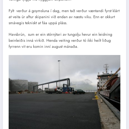
Fylt verður á goymsluna í dag, men tað verður væntandi fyrst klárt
at veita úr aftur skipanini við endan av næstu viku. Enn er okkurt
smávegis tekniskt at fáa uppá pláss.
Havsbrún, sum er ein stórnýtari av tungolju hevur ein leidning
beinleiðis inná virkið. Henda veiting verður tó ikki heilt liðug
fyrrenn vit eru komin inní august mánaða.