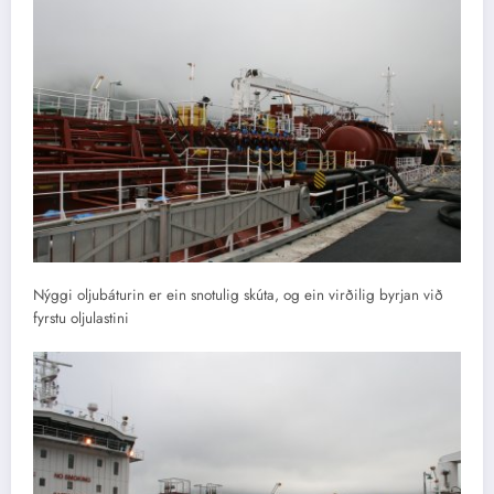
Nýggi oljubáturin er ein snotulig skúta, og ein virðilig byrjan við
fyrstu oljulastini