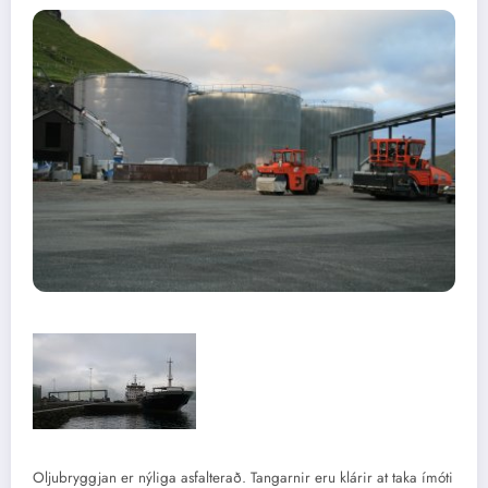
Oljubryggjan er nýliga asfalterað. Tangarnir eru klárir at taka ímóti