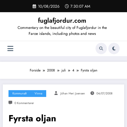
Videre
10/08/2026
7:30:08 AM
til
indhold
fuglafjordur.com
Commentary on the beautiful city of Fuglafjordur in the
Faroe islands, including photos and news
Forside
2008
juli
4
Fyrsta oljan
Kommunalt
Vinna
Jóhan Heri Joensen
04/07/2008
0 Kommentarer
Fyrsta oljan