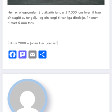
Her er oljugoymslan 2 bjálvaðir tangar á 7.000 tons hvør til hvør
sítt slagið av tungolju, og ein tangi til vanliga diselolju, í honum
rúmast 5.000 tons.
[04.07.2008 – Jóhan Heri Joensen]
Facebook
Mastodon
Email
Share