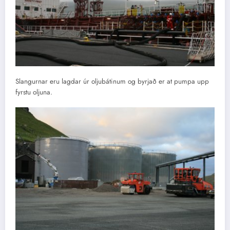
Slangurnar eru lagdar úr oljubátinum og byrjað er at pumpa upp
fyrstu oljuna.