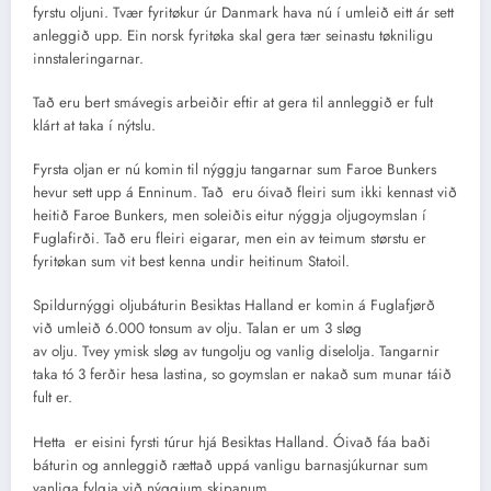
fyrstu oljuni. Tvær fyritøkur úr Danmark hava nú í umleið eitt ár sett
anleggið upp. Ein norsk fyritøka skal gera tær seinastu tøkniligu
innstaleringarnar.
Tað eru bert smávegis arbeiðir eftir at gera til annleggið er fult
klárt at taka í nýtslu.
Fyrsta oljan er nú komin til nýggju tangarnar sum Faroe Bunkers
hevur sett upp á Enninum. Tað eru óivað fleiri sum ikki kennast við
heitið Faroe Bunkers, men soleiðis eitur nýggja oljugoymslan í
Fuglafirði. Tað eru fleiri eigarar, men ein av teimum størstu er
fyritøkan sum vit best kenna undir heitinum Statoil.
Spildurnýggi oljubáturin Besiktas Halland er komin á Fuglafjørð
við umleið 6.000 tonsum av olju. Talan er um 3 sløg
av olju. Tvey ymisk sløg av tungolju og vanlig diselolja. Tangarnir
taka tó 3 ferðir hesa lastina, so goymslan er nakað sum munar táið
fult er.
Hetta er eisini fyrsti túrur hjá Besiktas Halland. Óivað fáa baði
báturin og annleggið rættað uppá vanligu barnasjúkurnar sum
vanliga fylgja við nýggjum skipanum.