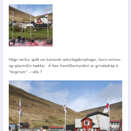
Nógv verður spátt um komandi veðurlagsbroytingar, ísurin svinnur
og sjóarmálin hækkar. Á hesi framtíðarmyndini er grindadráp á
“torginum” – ella ?