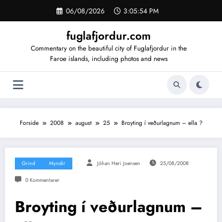
Videre
06/08/2026
3:05:55 PM
til
indhold
fuglafjordur.com
Commentary on the beautiful city of Fuglafjordur in the
Faroe islands, including photos and news
Forside
2008
august
25
Broyting í veðurlagnum – ella ?
Grind
Myndir
Jóhan Heri Joensen
25/08/2008
0 Kommentarer
Broyting í veðurlagnum –