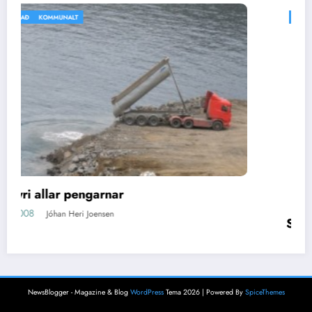
IKKI BÓLKAÐ
VEÐRIÐ
Silvitni
16/04/2008
Jóhan Heri Joensen