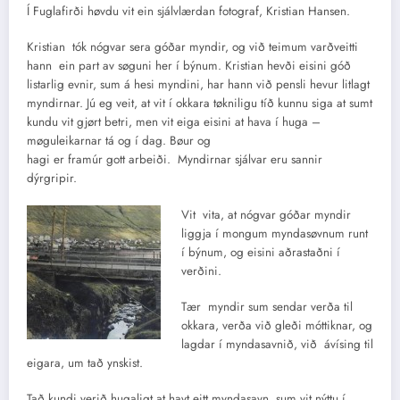
Í Fuglafirði høvdu vit ein sjálvlærdan fotograf, Kristian Hansen.
Kristian tók nógvar sera góðar myndir, og við teimum varðveitti
hann ein part av søguni her í býnum. Kristian hevði eisini góð
listarlig evnir, sum á hesi myndini, har hann við pensli hevur litlagt
myndirnar. Jú eg veit, at vit í okkara tøkniligu tíð kunnu siga at sumt
kundu vit gjørt betri, men vit eiga eisini at hava í huga –
møguleikarnar tá og í dag. Bøur og
hagi er framúr gott arbeiði. Myndirnar sjálvar eru sannir
dýrgripir.
Vit vita, at nógvar góðar myndir
liggja í mongum myndasøvnum runt
í býnum, og eisini aðrastaðni í
verðini.
Tær myndir sum sendar verða til
okkara, verða við gleði móttiknar, og
lagdar í myndasavnið, við ávísing til
eigara, um tað ynskist.
Tað kundi verið hugaligt at havt eitt myndasavn, sum vit nýttu í