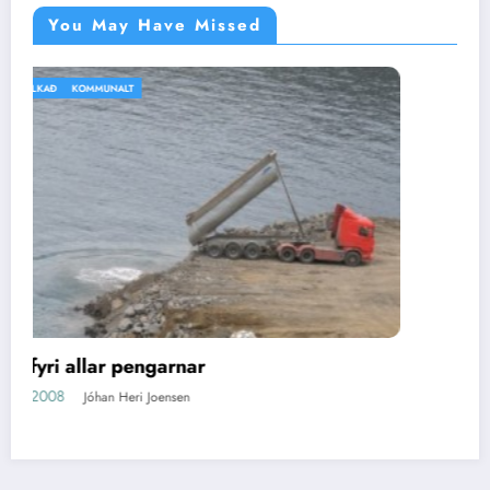
You May Have Missed
IKKI BÓLKAÐ
VEÐRIÐ
Silvitni
16/04/2008
Jóhan Heri Joensen