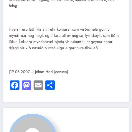
felag.
Tíverri eru tað ikki allir eftirkomarar sum virðismeta gomlu
myndirnar nóg høgt, og tí fara alt ov nógvar fyri skeyti, sum tíðin
líður. Í okkara myndasavni bjóða vit okkum til at goyma hesar
dýrgripir við navnið á verðuliga eigaranum tilskilað.
[19.08.2007 – Jóhan Heri Joensen]
Facebook
Mastodon
Email
Share