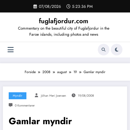
Videre
07/08/2026
5:23:37 PM
til
indhold
fuglafjordur.com
Commentary on the beautiful city of Fuglafjordur in the
Faroe islands, including photos and news
Forside
2008
august
19
Gamlar myndir
Myndir
Jóhan Heri Joensen
19/08/2008
0 Kommentarer
Gamlar myndir