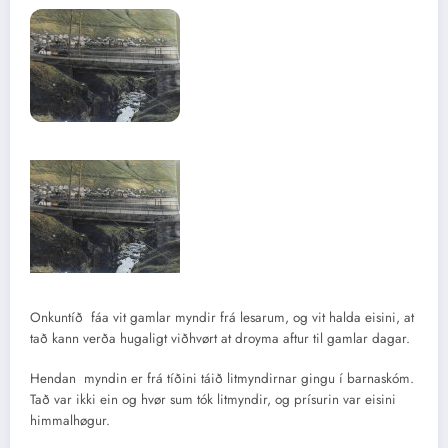
Onkuntíð fáa vit gamlar myndir frá lesarum, og vit halda eisini, at
tað kann verða hugaligt viðhvørt at droyma aftur til gamlar dagar.
Hendan myndin er frá tíðini táið litmyndirnar gingu í barnaskóm.
Tað var ikki ein og hvør sum tók litmyndir, og prísurin var eisini
himmalhøgur.