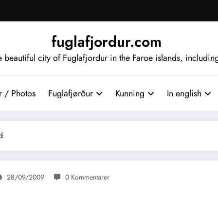
fuglafjordur.com
beautiful city of Fuglafjordur in the Faroe islands, includi
 / Photos
Fuglafjørður
Kunning
In english
d
28/09/2009
0 Kommentarer