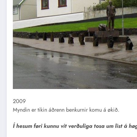
2009
Myndin er tikin áðrenn benkurnir komu á økið.
Í hesum føri kunnu vit verðuliga tosa um list á hø