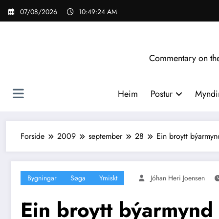
Videre
07/08/2026
10:49:26 AM
til
indhold
Commentary on the 
Heim
Postur
Myndir
Forside
2009
september
28
Ein broytt býarmyn
Bygningar
Søga
Ymiskt
Jóhan Heri Joensen
Ein broytt býarmynd