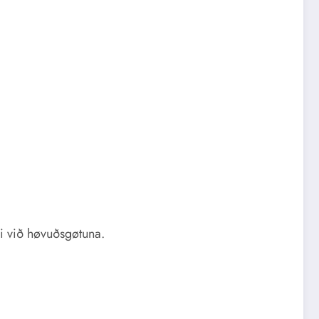
ki við høvuðsgøtuna.