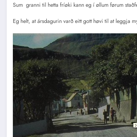
Sum granni til hetta fríøki kann eg í øllum førum stað
Eg helt, at ársdagurin varð eitt gott høvi til at leggj