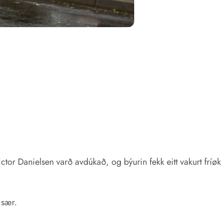
ctor Danielsen varð avdúkað, og býurin fekk eitt vakurt fríø
 sær.