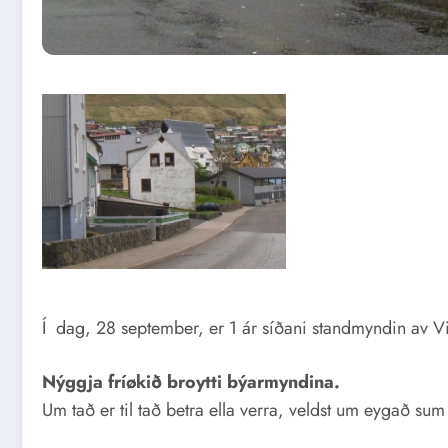
Í dag, 28 september, er 1 ár síðani standmyndin av Vi
Nýggja fríøkið broytti býarmyndina.
Um tað er til tað betra ella verra, veldst um eygað sum