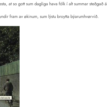
festa, at so gott sum dagliga hava fólk í alt summar steðgað 
a myndir fram av økinum, sum lýstu broytta býarumhvørvið.