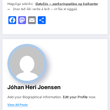
Møguliga soleiðis:
Gøtuljós – parkeringspláss og kaikantar
–
(man tað ikki verða á leið – vit fáa at síggja).
Facebook
Mastodon
Email
Share
Jóhan Heri Joensen
Add your Biographical Information.
Edit your Profile
now.
View All Posts