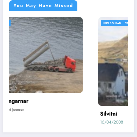
You May Have Missed
IKKI BÓLKAÐ
VEÐRIÐ
Silvitni
16/04/2008
Jóhan Heri Joensen