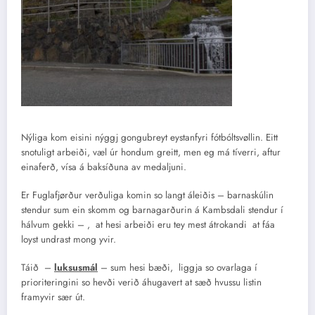
Nýliga kom eisini nýggj gongubreyt eystanfyri fótbóltsvøllin. Eitt
snotuligt arbeiði, væl úr hondum greitt, men eg má tíverri, aftur
einaferð, vísa á baksíðuna av medaljuni.
Er Fuglafjørður verðuliga komin so langt áleiðis – barnaskúlin
stendur sum ein skomm og barnagarðurin á Kambsdali stendur í
hálvum gekki – , at hesi arbeiði eru tey mest átrokandi at fáa
loyst undrast mong yvir.
Táið –
luksusmál
– sum hesi bæði, liggja so ovarlaga í
prioriteringini so hevði verið áhugavert at sæð hvussu listin
framyvir sær út.