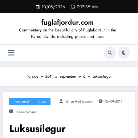
Videre
10/08/2026
7:17:36 AM
til
indhold
fuglafjordur.com
Commentary on the beautiful city of Fuglafjordur in the
Faroe islands, including photos and news
Forside
2011
september
6
Luksusíløgur
Kommunalt
Útvald
Jóhan Heri Joensen
06/09/2011
0 Kommentarer
Luksusíløgur