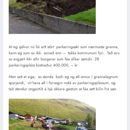
At eg sjálvur nú fái eitt stórt parkeringsøki sum nærmasta granna,
kann eg sum so ikki annað enn – takka kommununi fyri. Tað eru
so avgjørt ikki allir borgarar sum fáa slíkar sømdir. 28
parkeringspláss kostnaður 400.000, – kr
Men satt at siga, so standa baði eg og øll onnur í grannalagnum
spyrjandi, vit hava øll í forvegin nokk av parkeringsplássum, og
tað stendur ongantíð á hjá okkara gestum at fáa sett bilin frá sær.