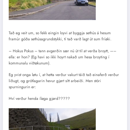
Tað eg veit um, so fekk eingin loyvi at byggja sethús á hesum
framúr góða sethúsagrundstykki, tí tað varð lagt út sum fríøki.
– Hokus Pokus – tann avgerðin sær nú út til at verða broytt, —–
ella: er hon? (Eg havi so ikki hoyrt nakað um hesa broyting í
kommunalu viðtøkunum).
Eg yvist onga løtu í, at hetta verður vakurt táið tað einaferð verður
liðugt, og grótlagarin hevur gjørt sítt arbeiði. Men stóri
spurningurin er:
Hví verður henda íløga gjørd?????