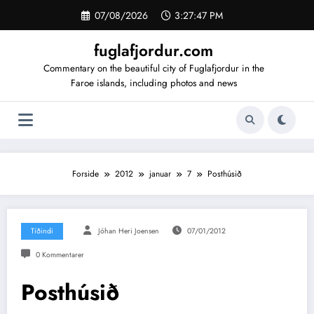
Videre
07/08/2026
3:27:48 PM
til
indhold
fuglafjordur.com
Commentary on the beautiful city of Fuglafjordur in the
Faroe islands, including photos and news
Forside
2012
januar
7
Posthúsið
Tíðindi
Jóhan Heri Joensen
07/01/2012
0 Kommentarer
Posthúsið