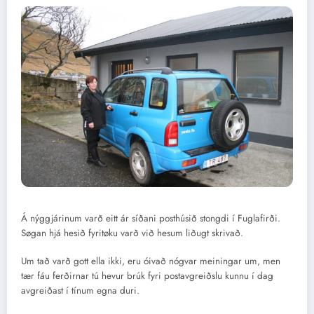
Á nýggjárinum varð eitt ár síðani posthúsið stongdi í Fuglafirði.
Søgan hjá hesið fyritøku varð við hesum liðugt skrivað.
Um tað varð gott ella ikki, eru óivað nógvar meiningar um, men
tær fáu ferðirnar tú hevur brúk fyri postavgreiðslu kunnu í dag
avgreiðast í tínum egna duri.