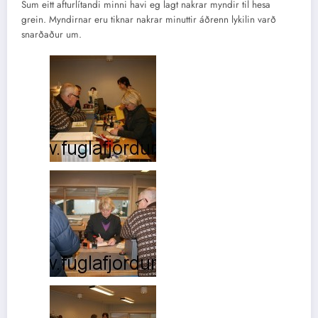
Sum eitt afturlítandi minni havi eg lagt nakrar myndir til hesa
grein. Myndirnar eru tiknar nakrar minuttir áðrenn lykilin varð
snarðaður um.