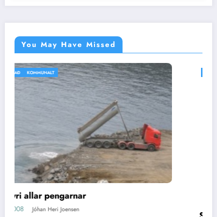
You May Have Missed
IKKI BÓLKAÐ
VEÐRIÐ
Silvitni