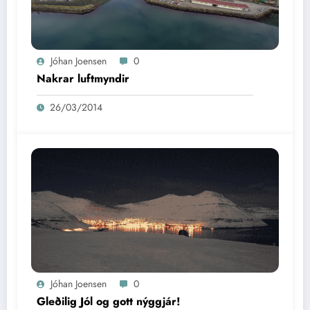
Jóhan Joensen
0
Nakrar luftmyndir
26/03/2014
Jóhan Joensen
0
Gleðilig Jól og gott nýggjár!