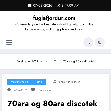
Videre
07/08/2026
3:47:09 AM
til
indhold
fuglafjordur.com
Commentary on the beautiful city of Fuglafjordur in the
Faroe islands, including photos and news
Forside
2012
maj
24
70ara og 80ara discotek
Mentanarhúsið
Tíðindi
Jóhan Heri Joensen
24/05/2012
0 Kommentarer
70ara og 80ara discotek