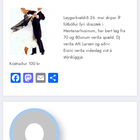
Leygarkvøldið 26. mai skipar ÍF
fótbóltur fyri discotek i
Mentanarhusinum, har bert løg fra
70 og 80unum verða spæld. DJ
verða Atli Larsen og aðrir
Eisini verða videoløg vist á
stórskíggja.
Kostnaður 100 kr
Facebook
Mastodon
Email
Share