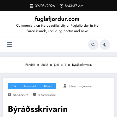
Videre
09/08/2026
8:43:37 AM
til
indhold
fuglafjordur.com
Commentary on the beautiful city of Fuglafjordur in the
Faroe islands, including photos and news
Forside
2012
juni
1
Býráðsskrivarin
Fólk
Kommunalt
Tíðindi
Jóhan Heri Joensen
01/06/2012
0 Kommentarer
Býráðsskrivarin