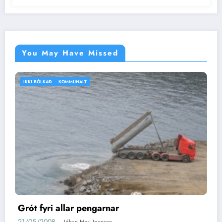
You May Have Missed
IKKI BÓLKAÐ
VEÐRIÐ