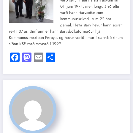
varð settur í starv á skrivstovuni tann
01. juni 1974, men longu árið eftir
varð hann starvsettur sum
kommunuskrivari, sum 22 ára
gamal. Hetta starv hevur hann sostatt
røkt í 37 ár. Umframt er hann starvsbólkaformaður hjá
Kommunusamskipan Føroya, og hevur verið limur í starvsbólkinum
síðan KSF varð stovnað í 1999.
Facebook
Mastodon
Email
Share