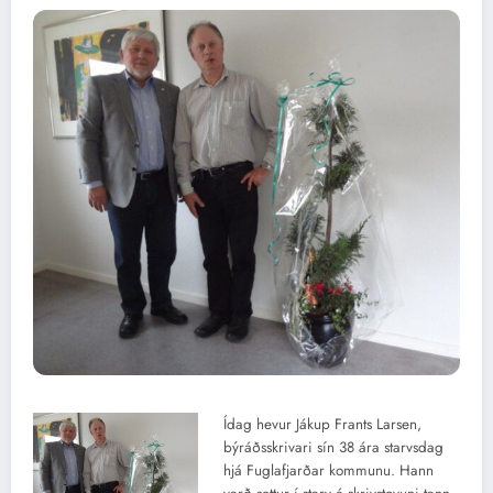
Ídag hevur Jákup Frants Larsen,
býráðsskrivari sín 38 ára starvsdag
hjá Fuglafjarðar kommunu. Hann