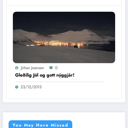
Jóhan Joensen
0
Gleðilig Jól og gott nýggjár!
23/12/2013
You May Have Missed