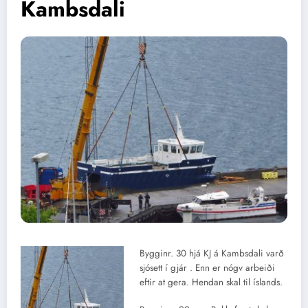
Kambsdali
Bygginr. 30 hjá KJ á Kambsdali varð
sjósett í gjár . Enn er nógv arbeiði
eftir at gera. Hendan skal til íslands.