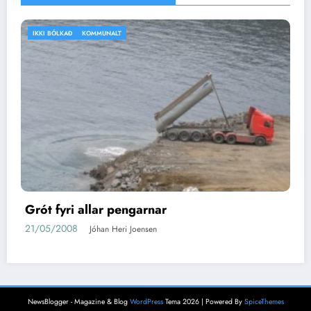
IKKI BÓLKAÐ
VEÐRIÐ
Silvitni
16/04/2008
Jóhan Heri Joensen