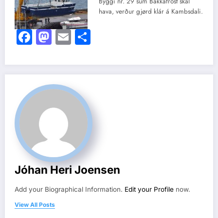
Byggi nr. 29 sum Bakkafrost skal
hava, verður gjørd klár á Kambsdali.
Facebook
Mastodon
Email
Share
Jóhan Heri Joensen
Add your Biographical Information.
Edit your Profile
now.
View All Posts