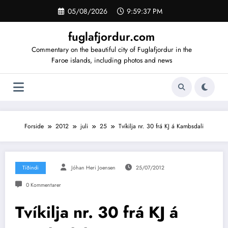
Videre
05/08/2026
9:59:37 PM
til
indhold
fuglafjordur.com
Commentary on the beautiful city of Fuglafjordur in the
Faroe islands, including photos and news
Forside
2012
juli
25
Tvíkilja nr. 30 frá KJ á Kambsdali
Tíðindi
Jóhan Heri Joensen
25/07/2012
0 Kommentarer
Tvíkilja nr. 30 frá KJ á