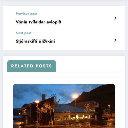
Previous post
Vónin tvífaldar avlopið
Next post
Stjóraskifti á Ørkini
RELATED POSTS