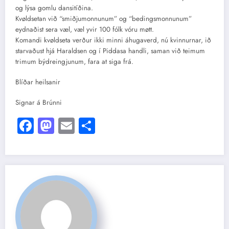
og lýsa gomlu dansitíðina.
Kvøldsetan við “smiðjumonnunum” og “bedingsmonnunum”
eydnaðist sera væl, væl yvir 100 fólk vóru møtt.
Komandi kvøldseta verður ikki minni áhugaverd, nú kvinnurnar, ið
starvaðust hjá Haraldsen og í Piddasa handli, saman við teimum
trimum býdreingjunum, fara at siga frá.
Blíðar heilsanir
Signar á Brúnni
Facebook
Mastodon
Email
Share