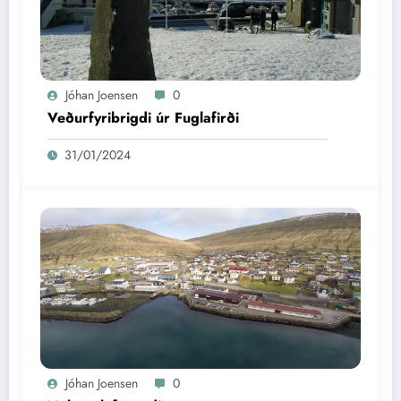
Jóhan Joensen
0
Veðurfyribrigdi úr Fuglafirði
31/01/2024
Jóhan Joensen
0