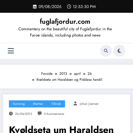
Videre
09/08/2026
12:53:31 PM
til
indhold
fuglafjordur.com
Commentary on the beautiful city of Fuglafjordur in the
Faroe islands, including photos and news
Forside
2013
april
26
Kvøldseta um Haraldsen og Piddasa handil.
Kunning
Mentan
Tíðindi
Jóhan Joensen
26/04/2013
0 Kommentarer
Kvøldseta um Haraldsen