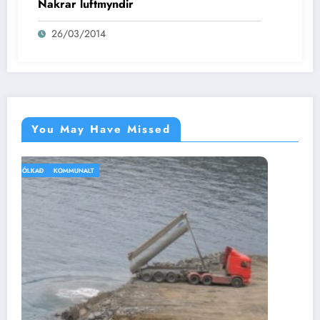
Nakrar luftmyndir
26/03/2014
You May Have Missed
IKKI BÓLKAÐ
VEÐRIÐ