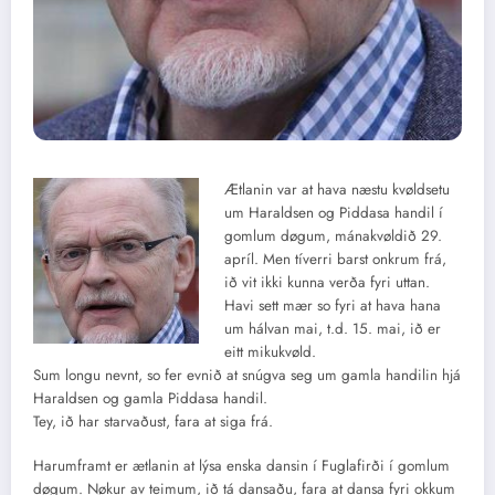
Ætlanin var at hava næstu kvøldsetu
um Haraldsen og Piddasa handil í
gomlum døgum, mánakvøldið 29.
apríl. Men tíverri barst onkrum frá,
ið vit ikki kunna verða fyri uttan.
Havi sett mær so fyri at hava hana
um hálvan mai, t.d. 15. mai, ið er
eitt mikukvøld.
Sum longu nevnt, so fer evnið at snúgva seg um gamla handilin hjá
Haraldsen og gamla Piddasa handil.
Tey, ið har starvaðust, fara at siga frá.
Harumframt er ætlanin at lýsa enska dansin í Fuglafirði í gomlum
døgum. Nøkur av teimum, ið tá dansaðu, fara at dansa fyri okkum