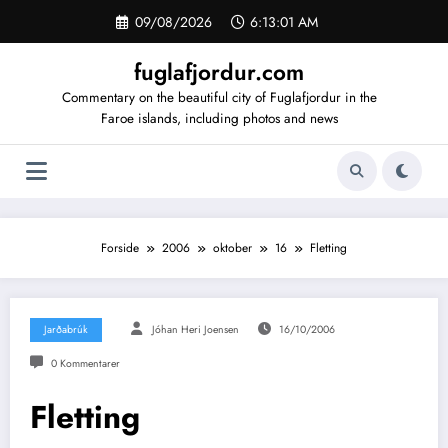
Videre
09/08/2026
6:13:02 AM
til
indhold
fuglafjordur.com
Commentary on the beautiful city of Fuglafjordur in the
Faroe islands, including photos and news
Forside
2006
oktober
16
Fletting
Jarðabrúk
Jóhan Heri Joensen
16/10/2006
0 Kommentarer
Fletting