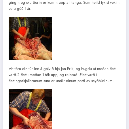
gingin og skurðurin er komin upp at hanga. Sum heild tykist vektin
vera góð í ár.
Vit fóru ein túr inn á gólvið hjá Jan Erik, og hugdu at meðan flett
varð.2 flettu meðan 1 tók upp, og reinsaði.Flett varð í
flettingarkjallaranum sum er undir einum parti av seyðhúsinum.