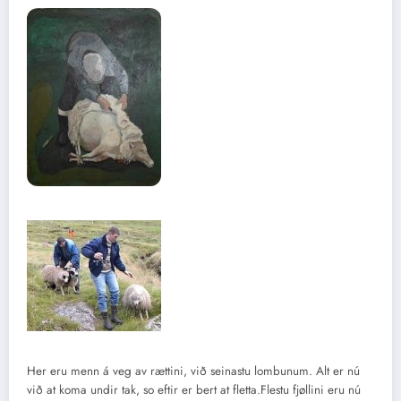
Her eru menn á veg av rættini, við seinastu lombunum. Alt er nú
við at koma undir tak, so eftir er bert at fletta.Flestu fjøllini eru nú