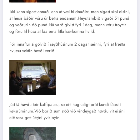
Ikki kann sigast annað enn at væl hildnaðist, men sigast skal eisini,
at hesir báðir vóru úr betra endanum.Heystlambið vigaði 51 pund
og veðrurin 66 pund.Nú varð givist fyri í dag, menn vóru troyttir
og fóru til húsa at fáa eina lítla kærkomna hvíld.
Fór innaftur á gólvið í seyðhúsinum 2 dagar seinni, fyri at frætta
hvussu vektin hevði verið.
Júst tá høvdu teir kaffipausu, so eitt hugnaligt prát kundi fáast í
køksrúminum.Við borið sum stóð við vindeygað høvdu vit eisini
eitt sera gott útsýni yvir býin.