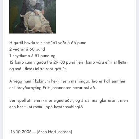
Higartil høvdu teir flett 161 veðr á 66 pund
2 veðrar á 60 pund
1 heystlamb á 51 pund og
12 lomb sum vigaðu frá 29 -38 pundFleiri lomb vóru eftir at fletta,
og sóðu flestu teirra sera gott út.
Á vegginum í køkinum hekk hesin málningur. Tað er Poll sum her
er í áseyðaroyting.Frits Johannesen hevur málað.
Bert spell at hann ikki er signeraður, og árstal manglar eisini, men
enn ber til at rætta uppá hettar smátingið.
[16.10.2006 – Jóhan Heri Joensen]