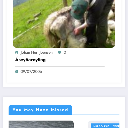
Jóhan Heri Joensen
0
Áseyðaroyting
09/07/2006
You May Have Missed
IKKI BÓLKAÐ
VEÐRIÐ