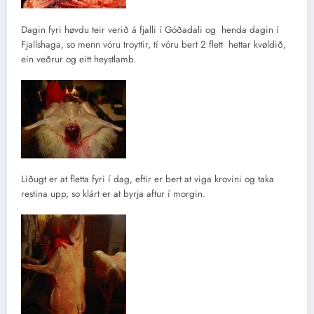
Dagin fyri høvdu teir verið á fjalli í Góðadali og henda dagin í
Fjallshaga, so menn vóru troyttir, tí vóru bert 2 flett hettar kvøldið,
ein veðrur og eitt heystlamb.
Liðugt er at fletta fyri í dag, eftir er bert at viga krovini og taka
restina upp, so klárt er at byrja aftur í morgin.