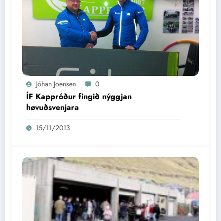
Jóhan Joensen
0
ÍF Kappróður fingið nýggjan
høvuðsvenjara
15/11/2013