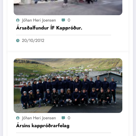
Jóhan Heri Joensen
0
Ársaðalfundur ÍF Kappróður.
20/10/2012
Jóhan Heri Joensen
0
Ársins kappróðrarfelag