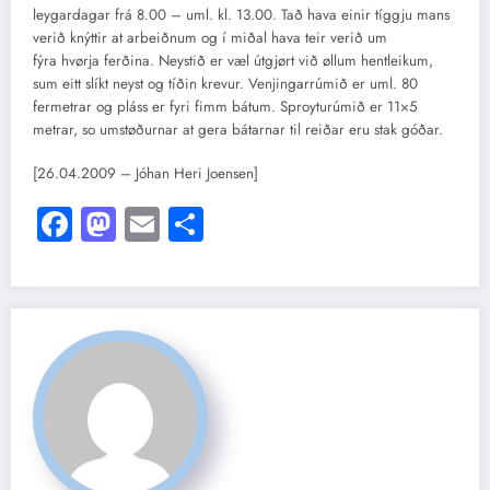
leygardagar frá 8.00 – uml. kl. 13.00. Tað hava einir tíggju mans
verið knýttir at arbeiðnum og í miðal hava teir verið um
fýra hvørja ferðina. Neystið er væl útgjørt við øllum hentleikum,
sum eitt slíkt neyst og tíðin krevur. Venjingarrúmið er uml. 80
fermetrar og pláss er fyri fimm bátum. Sproyturúmið er 11×5
metrar, so umstøðurnar at gera bátarnar til reiðar eru stak góðar.
[26.04.2009 – Jóhan Heri Joensen]
Facebook
Mastodon
Email
Share