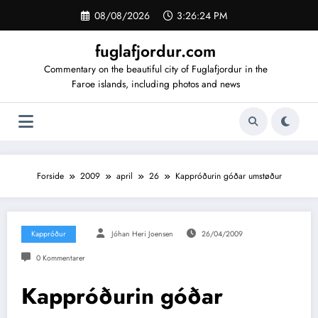
Videre
08/08/2026
3:26:24 PM
til
indhold
fuglafjordur.com
Commentary on the beautiful city of Fuglafjordur in the
Faroe islands, including photos and news
Forside
2009
april
26
Kappróðurin góðar umstøður
Kappróður
Jóhan Heri Joensen
26/04/2009
0 Kommentarer
Kappróðurin góðar