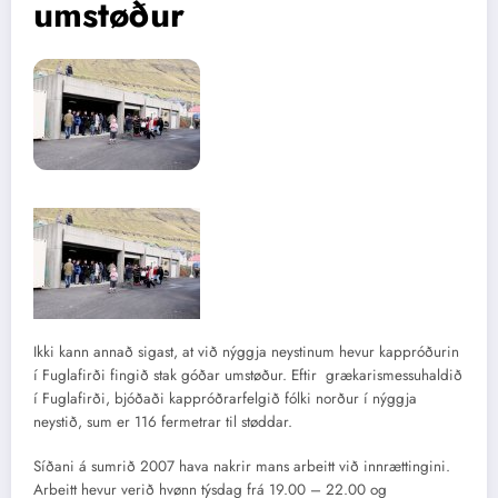
umstøður
Ikki kann annað sigast, at við nýggja neystinum hevur kappróðurin
í Fuglafirði fingið stak góðar umstøður. Eftir grækarismessuhaldið
í Fuglafirði, bjóðaði kappróðrarfelgið fólki norður í nýggja
neystið, sum er 116 fermetrar til støddar.
Síðani á sumrið 2007 hava nakrir mans arbeitt við innrættingini.
Arbeitt hevur verið hvønn týsdag frá 19.00 – 22.00 og