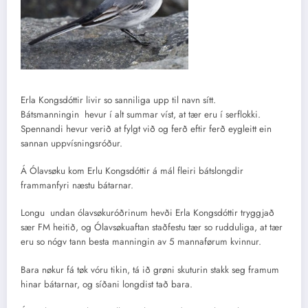
Erla Kongsdóttir livir so sanniliga upp til navn sítt.
Bátsmanningin hevur í alt summar víst, at tær eru í serflokki.
Spennandi hevur verið at fylgt við og ferð eftir ferð eygleitt ein
sannan uppvísningsróður.
Á Ólavsøku kom Erlu Kongsdóttir á mál fleiri bátslongdir
frammanfyri næstu bátarnar.
Longu undan ólavsøkuróðrinum hevði Erla Kongsdóttir tryggjað
sær FM heitið, og Ólavsøkuaftan staðfestu tær so rudduliga, at tær
eru so nógv tann besta manningin av 5 mannaførum kvinnur.
Bara nøkur fá tøk vóru tikin, tá ið grøni skuturin stakk seg framum
hinar bátarnar, og síðani longdist tað bara.