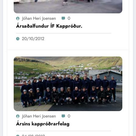
Jóhan Heri Joensen
0
Ársaðalfundur ÍF Kappróður.
20/10/2012
Jóhan Heri Joensen
0
Ársins kappróðrarfelag