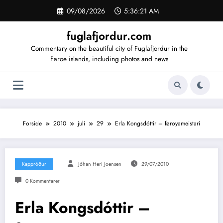
Videre
09/08/2026
5:36:22 AM
til
indhold
fuglafjordur.com
Commentary on the beautiful city of Fuglafjordur in the
Faroe islands, including photos and news
Forside
2010
juli
29
Erla Kongsdóttir – føroyameistari
Kappróður
Jóhan Heri Joensen
29/07/2010
0 Kommentarer
Erla Kongsdóttir –