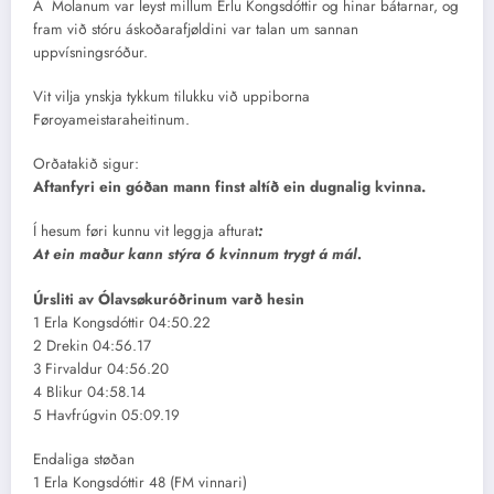
Á Molanum var leyst millum Erlu Kongsdóttir og hinar bátarnar, og
fram við stóru áskoðarafjøldini var talan um sannan
uppvísningsróður.
Vit vilja ynskja tykkum tilukku við uppiborna
Føroyameistaraheitinum.
Orðatakið sigur:
Aftanfyri ein góðan mann finst altíð ein dugnalig kvinna.
Í hesum føri kunnu vit leggja afturat
:
At ein maður kann stýra 6 kvinnum trygt á mál.
Úrsliti av Ólavsøkuróðrinum varð hesin
1 Erla Kongsdóttir 04:50.22
2 Drekin 04:56.17
3 Firvaldur 04:56.20
4 Blikur 04:58.14
5 Havfrúgvin 05:09.19
Endaliga støðan
1 Erla Kongsdóttir 48 (FM vinnari)