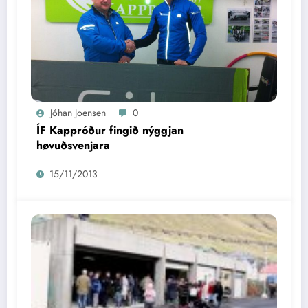
Jóhan Joensen
0
ÍF Kappróður fingið nýggjan
høvuðsvenjara
15/11/2013