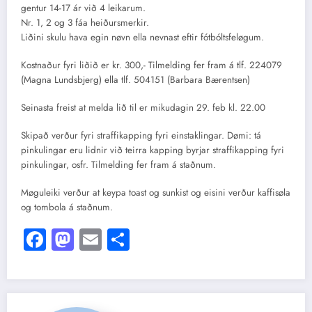
gentur 14-17 ár við 4 leikarum.
Nr. 1, 2 og 3 fáa heiðursmerkir.
Liðini skulu hava egin nøvn ella nevnast eftir fótbóltsfeløgum.
Kostnaður fyri liðið er kr. 300,- Tilmelding fer fram á tlf. 224079
(Magna Lundsbjerg) ella tlf. 504151 (Barbara Bærentsen)
Seinasta freist at melda lið til er mikudagin 29. feb kl. 22.00
Skipað verður fyri straffikapping fyri einstaklingar. Dømi: tá
pinkulingar eru lidnir við teirra kapping byrjar straffikapping fyri
pinkulingar, osfr. Tilmelding fer fram á staðnum.
Møguleiki verður at keypa toast og sunkist og eisini verður kaffisøla
og tombola á staðnum.
Facebook
Mastodon
Email
Share