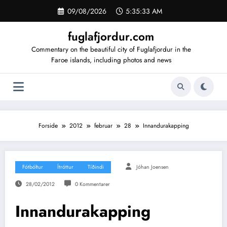
Videre
09/08/2026
5:35:33 AM
til
indhold
fuglafjordur.com
Commentary on the beautiful city of Fuglafjordur in the
Faroe islands, including photos and news
Forside
2012
februar
28
Innandurakapping
Fótbóltur
Ítróttur
Tíðindi
Jóhan Joensen
28/02/2012
0 Kommentarer
Innandurakapping