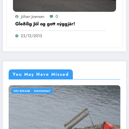
Jóhan Joensen
0
Gleðilig Jól og gott nýggjár!
23/12/2013
You May Have Missed
IKKI BÓLKAÐ
VEÐRIÐ